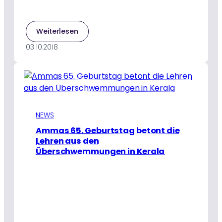
:
Weiterlesen
Der
03.10.2018
indische
Premierminister
ehrt
Amma
für
ihren
Beitrag
NEWS
zur
Ammas 65. Geburtstag betont die
Kampagne
Lehren aus den
zur
Überschwemmungen in Kerala
Säuberung
Indiens