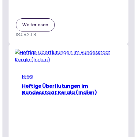
:
Weiterlesen
Trotz
18.08.2018
Überflutung
des
Erdgeschosses
bietet
das
Amrita
Hospital
NEWS
notwendige
Heftige Überflutungen im
Hilfe
Bundesstaat Kerala (Indien)