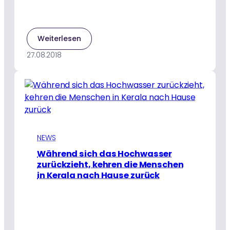
:
Weiterlesen
Studenten
27.08.2018
der
Amrita
Universität
starteten
ein
Notruftelefon
NEWS
Während sich das Hochwasser
zurückzieht, kehren die Menschen
in Kerala nach Hause zurück