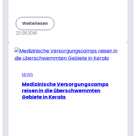
:
Weiterlesen
Während
23.08.2018
sich
das
Hochwasser
zurückzieht,
kehren
die
Menschen
NEWS
in
Medizinische Versorgungscamps
Kerala
reisen in die überschwemmten
nach
Gebiete in Kerala
Hause
zurück