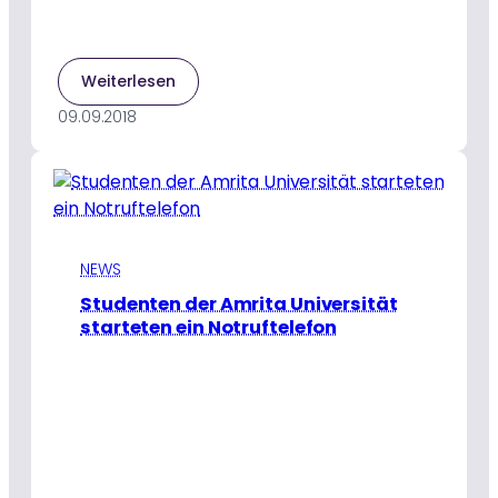
:
Weiterlesen
Eine
09.09.2018
stille
Revolution
in
den
Küchen
des
abgelegenen
NEWS
ländlichen
Studenten der Amrita Universität
Indiens
starteten ein Notruftelefon