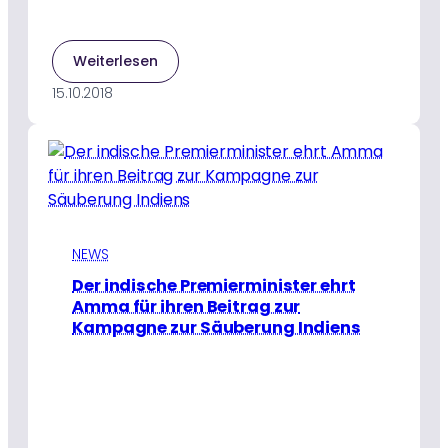
:
Weiterlesen
Die
15.10.2018
indische
Stammesbevölkerung
wird
durch
Bildung
gestärkt
NEWS
Der indische Premierminister ehrt
Amma für ihren Beitrag zur
Kampagne zur Säuberung Indiens