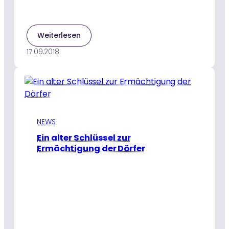
:
Weiterlesen
Clean
17.09.2018
up
India
–
Amma
unterstützt
ein
entscheidendes
NEWS
Projekt
Ein alter Schlüssel zur
des
Ermächtigung der Dörfer
indischen
Premierministers