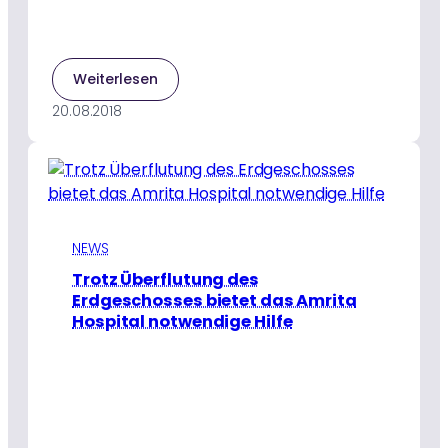
:
Weiterlesen
Medizinische
20.08.2018
Versorgungscamps
reisen
in
die
überschwemmten
Gebiete
in
NEWS
Kerala
Trotz Überflutung des
Erdgeschosses bietet das Amrita
Hospital notwendige Hilfe