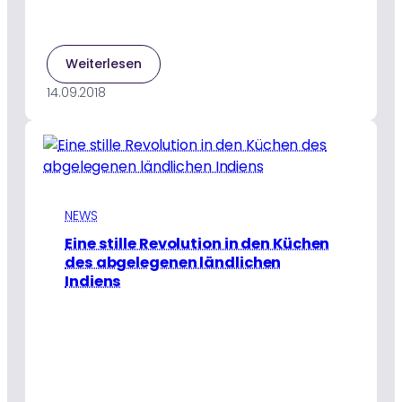
:
Weiterlesen
Ein
14.09.2018
alter
Schlüssel
zur
Ermächtigung
der
Dörfer
NEWS
Eine stille Revolution in den Küchen
des abgelegenen ländlichen
Indiens