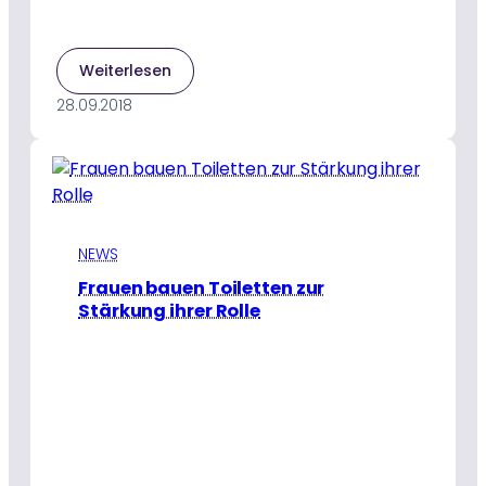
:
Weiterlesen
Ammas
28.09.2018
65.
Geburtstag
betont
die
Lehren
aus
den
NEWS
Überschwemmungen
Frauen bauen Toiletten zur
in
Stärkung ihrer Rolle
Kerala