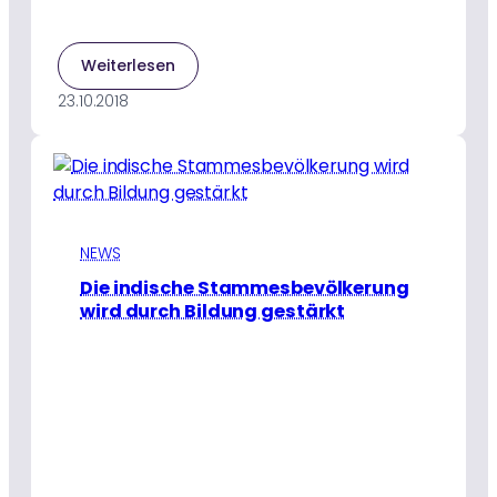
:
Weiterlesen
Meditation
23.10.2018
kann
Führungskräften
einen
positiven
Fokus
geben
NEWS
Die indische Stammesbevölkerung
wird durch Bildung gestärkt