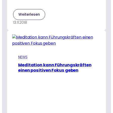
:
Weiterlesen
Social
13.11.2018
Impact
Leadership-
Schulung
für
AYUDH
NEWS
Meditation kann Führungskräften
einen positiven Fokus geben