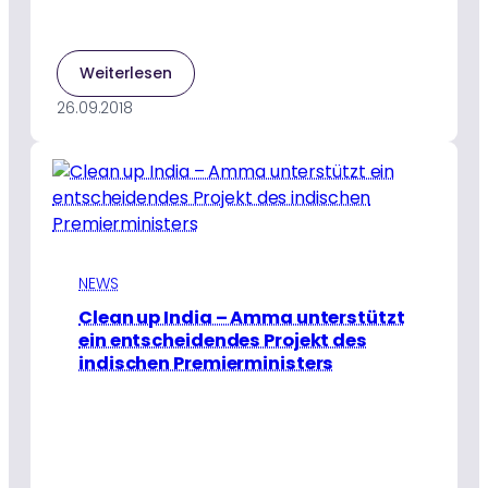
:
Weiterlesen
Frauen
26.09.2018
bauen
Toiletten
zur
Stärkung
ihrer
Rolle
NEWS
Clean up India – Amma unterstützt
ein entscheidendes Projekt des
indischen Premierministers