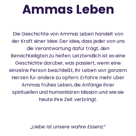
Ammas Leben
Mit ihren außergewöhnlichen Gesten von Liebe und
BILDUNG
ZENTREN & GRUPPEN
Mitgefühl regt Amma viele Menschen dazu an, sich
selbstlos für andere einzusetzen.
AMMA-ZENTRUM MÜNCHEN
Amma-Zentrum Odenwald
Gleichberechtigter Zugang zu hochwertiger,
wertebasierter Bildung
Die Geschichte von Ammas Leben handelt von
Amma-Zentrum München
Das Amma-Zentrum befindet sich in einer ruhigen
SPIRITUELLE PRAXIS
der Kraft einer Idee: Der Idee, dass jeder von uns
Seitenstraße in München-Bogenhausen und ist gut
die Verantwortung dafür trägt, den
Regionale Gruppen
AMMAS LEBEN
mit dem MVV zu erreichen.
Benachteiligten zu helfen. Letztendlich ist es eine
UMWELTSCHUTZ
Spirituelle Übungen für mehr Frieden und Glück
Ayudh
Geschichte darüber, was passiert, wenn eine
Ammas Lebensgeschichte von der frühen Kindheit
einzelne Person beschließt, ihr Leben von ganzem
bis heute.
GreenFriends
Engagement für die Wiederherstellung des
Herzen für andere zu opfern. Erfahre mehr über
Gleichgewichts der Natur
Ammas frühes Leben, die Anfänge ihrer
Amritapuri
spirituellen und humanitären Mission und wie sie
AMMAS TOUR
REGIONALE GRUPPEN
heute ihre Zeit verbringt.
FORSCHUNG
HUMANITÄR
Seit 1987 reist Amma um die Welt, um Menschen auf
In ganz Deutschland treffen sich regelmäßig
sechs Kontinenten persönlich zu treffen.
Menschen, um sich zusammen in Ammas Lehren zu
Übersicht
Einsatz von Technologie, um das Leben von
vertiefen und aktiv zum Wohle von Gesellschaft und
„Unsere Bemühungen, Hass und
„Liebe ist unsere wahre Essenz.“
Menschen in Armut zu verbessern
Umwelt zu arbeiten.
Bildung
Gleichgültigkeit aus der Welt zu schaffen,