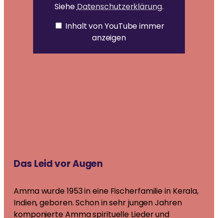
Siehe
Datenschutzerklärung
.
Inhalt von YouTube immer
MEHR
GLEICHSTELLUNG DER GESCHLECHTER &
anzeigen
Spenden
STÄRKUNG VON FRAUEN
News
Abbau von Barrieren für die soziale, emotionale und
wirtschaftliche Stärkung von Frauen
ESSEN, WASSER & OBDACH
Ammas Traum: Jeder Mensch soll ohne Angst
schlafen und satt werden können
Das Leid vor Augen
Amma wurde 1953 in eine Fischerfamilie in Kerala,
Indien, geboren. Schon in sehr jungen Jahren
komponierte Amma spirituelle Lieder und