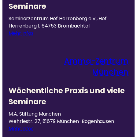
Seminare
MEHR
Seminarzentrum Hof Herrenberg e.V., Hof
LÄNDLICHE ENTWICKLUNG
Herrenberg 1, 64753 Brombachtal
Spenden
Mehr Infos
Armut beseitigen, Widerstandskraft stärken und
News
Kultur bewahren
Amma-Zentrum
München
GLEICHSTELLUNG DER GESCHLECHTER &
STÄRKUNG VON FRAUEN
Wöchentliche Praxis und viele
Abbau von Barrieren für die soziale, emotionale und
Seminare
wirtschaftliche Stärkung von Frauen
M.A. Stiftung München
Wehrlestr. 27, 81679 München-Bogenhausen
ESSEN, WASSER & OBDACH
Mehr Infos