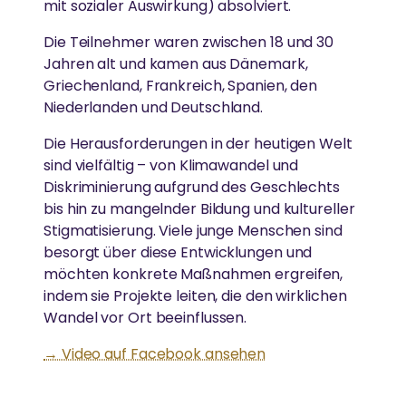
mit sozialer Auswirkung) absolviert.
Die von Amma inspirierte Jugendbewegung fördert
junge Menschen weltweit.
Die Teilnehmer waren zwischen 18 und 30
MEHR
Jahren alt und kamen aus Dänemark,
LÄNDLICHE ENTWICKLUNG
Spenden
Griechenland, Frankreich, Spanien, den
GREENFRIENDS
Niederlanden und Deutschland.
Armut beseitigen, Widerstandskraft stärken und
News
Kultur bewahren
Die Herausforderungen in der heutigen Welt
Ammas Umweltinitiative wirkt in über 15 Ländern.
sind vielfältig – von Klimawandel und
Diskriminierung aufgrund des Geschlechts
bis hin zu mangelnder Bildung und kultureller
GLEICHSTELLUNG DER GESCHLECHTER &
AMRITAPURI
Stigmatisierung. Viele junge Menschen sind
STÄRKUNG VON FRAUEN
besorgt über diese Entwicklungen und
Ammas Ashram in Südindien.
möchten konkrete Maßnahmen ergreifen,
Abbau von Barrieren für die soziale, emotionale und
indem sie Projekte leiten, die den wirklichen
wirtschaftliche Stärkung von Frauen
Wandel vor Ort beeinflussen.
→ Video auf Facebook ansehen
ESSEN, WASSER & OBDACH