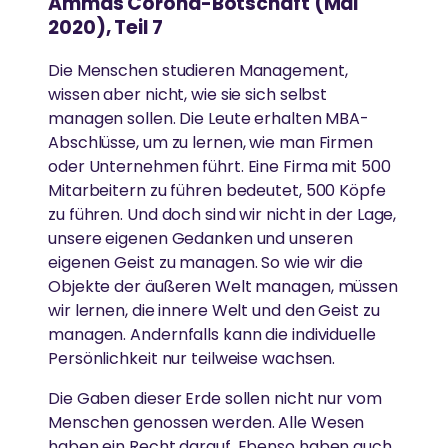
Ammas Corona-Botschaft (Mai
V
AUSZEICHNUNGEN
beginnen damit, sie aus unserem eigenen
I
2020), Teil 7
Gesundheitsfürsorge
D
Geist zu entfernen“
-
GESUNDHEITSVERSORGUNG
1
Amma ist international für ihr Wirken und ihre
Gleichstellung der Geschlechter
Die Menschen studieren Management,
AYUDH
9
Weisheit anerkannt.
-Amma
wissen aber nicht, wie sie sich selbst
P
Hochwertige Gesundheitsversorgung in einer
Umweltschutz
a
managen sollen. Die Leute erhalten MBA-
n
Atmosphäre von Liebe und Mitgefühl
Die von Amma inspirierte Jugendbewegung fördert
d
Abschlüsse, um zu lernen, wie man Firmen
Katastrophenhilfe
junge Menschen weltweit.
e
oder Unternehmen führt. Eine Firma mit 500
m
i
Essen, Wasser & Obdach
Mitarbeitern zu führen bedeutet, 500 Köpfe
e
KATASTROPHENHILFE
zu führen. Und doch sind wir nicht in der Lage,
(
Forschung
M
GREENFRIENDS
unsere eigenen Gedanken und unseren
a
i
eigenen Geist zu managen. So wie wir die
Unterstützung von Überlebenden durch
Ländliche Entwicklung
2
Krisenintervention und ganzheitliche Langzeithilfe
Objekte der äußeren Welt managen, müssen
Ammas Umweltinitiative wirkt in über 15 Ländern.
0
2
wir lernen, die innere Welt und den Geist zu
0
managen. Andernfalls kann die individuelle
–
SPIRITUELL
T
Persönlichkeit nur teilweise wachsen.
e
LÄNDLICHE ENTWICKLUNG
AMRITAPURI
i
Ammas Weisheiten
l
Die Gaben dieser Erde sollen nicht nur vom
7
Armut beseitigen, Widerstandskraft stärken und
Menschen genossen werden. Alle Wesen
Ammas Ashram in Südindien.
)
Spirituelle Praxis
“
Kultur bewahren
haben ein Recht darauf. Ebenso haben auch