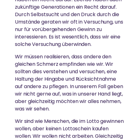
v
zukünftige Generationen ein Recht darauf.
o
n
Durch Selbstsucht und den Druck durch die
Y
MEHR
o
Umstände geraten wir oft in Versuchung, uns
GLEICHSTELLUNG DER GESCHLECHTER &
u
Spenden
nur für vorübergehenden Gewinn zu
T
STÄRKUNG VON FRAUEN
u
interessieren. Es ist wesentlich, dass wir eine
b
News
solche Versuchung überwinden.
e
Abbau von Barrieren für die soziale, emotionale und
a
n
wirtschaftliche Stärkung von Frauen
Wir müssen realisieren, dass andere den
z
e
gleichen Schmerz empfinden wie wir. Wir
i
sollten dies verstehen und versuchen, eine
g
e
ESSEN, WASSER & OBDACH
Haltung der Hingabe und Rücksichtnahme
n
auf andere zu pflegen. In unserem Fall geben
wir nicht gerne auf, was in unserer Hand liegt,
Ammas Traum: Jeder Mensch soll ohne Angst
aber gleichzeitig möchten wir alles nehmen,
schlafen und satt werden können
was wir sehen.
Wir sind wie Menschen, die im Lotto gewinnen
wollen, aber keinen Lottoschein kaufen
wollen. Wir wollen nicht arbeiten. Gleichzeitig