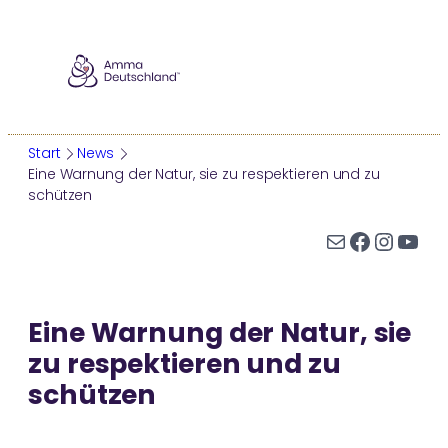
Zum
Inhalt
springen
Start
News
Eine Warnung der Natur, sie zu respektieren und zu
schützen
AMMA
E-Mail
Facebook
Instagram
YouTube
Wer ist Amma?
Ammas Leben
Eine Warnung der Natur, sie
Ammas Tour
zu respektieren und zu
Darshan
schützen
Auszeichnungen
WER IST AMMA?
AMMA-ZENTRUM ODENWALD
ÜBERSICHT
AMMAS WEISHEITEN