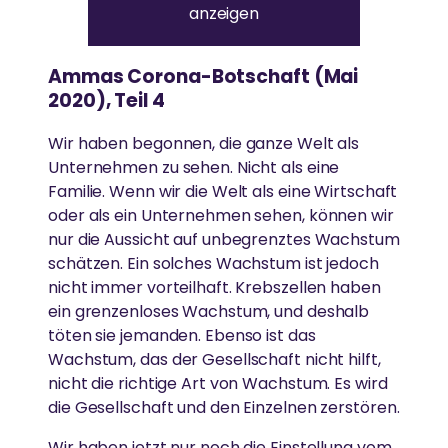
anzeigen
u
Seitenstraße in München-Bogenhausen und ist gut
DARSHAN
Gesundheitsfürsorge
r
mit dem MVV zu erreichen.
C
FORSCHUNG
O
Gleichstellung der Geschlechter
Ammas Corona-Botschaft (Mai
V
Amma hat weltweit über 40 Millionen Menschen
I
2020), Teil 4
„Unsere Bemühungen, Hass und
umarmt.
D
Umweltschutz
Einsatz von Technologie, um das Leben von
-
Gleichgültigkeit aus der Welt zu schaffen,
Menschen in Armut zu verbessern
1
Wir haben begonnen, die ganze Welt als
beginnen damit, sie aus unserem eigenen
Katastrophenhilfe
9
Unternehmen zu sehen. Nicht als eine
P
AUSZEICHNUNGEN
Geist zu entfernen“
a
Essen, Wasser & Obdach
Familie. Wenn wir die Welt als eine Wirtschaft
n
d
GESUNDHEITSVERSORGUNG
oder als ein Unternehmen sehen, können wir
-Amma
Amma ist international für ihr Wirken und ihre
e
Forschung
nur die Aussicht auf unbegrenztes Wachstum
m
Weisheit anerkannt.
i
schätzen. Ein solches Wachstum ist jedoch
Hochwertige Gesundheitsversorgung in einer
Ländliche Entwicklung
e
nicht immer vorteilhaft. Krebszellen haben
(
Atmosphäre von Liebe und Mitgefühl
M
ein grenzenloses Wachstum, und deshalb
a
i
töten sie jemanden. Ebenso ist das
SPIRITUELL
2
REGIONALE GRUPPEN
Wachstum, das der Gesellschaft nicht hilft,
0
KATASTROPHENHILFE
2
nicht die richtige Art von Wachstum. Es wird
Ammas Weisheiten
0
In ganz Deutschland treffen sich regelmäßig
die Gesellschaft und den Einzelnen zerstören.
–
T
Unterstützung von Überlebenden durch
Spirituelle Praxis
Menschen, um sich zusammen in Ammas Lehren zu
e
Krisenintervention und ganzheitliche Langzeithilfe
Wir haben jetzt nur noch die Einstellung vom
vertiefen und aktiv zum Wohle von Gesellschaft und