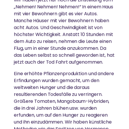
i
l
Umwelt zu arbeiten.
„Nehmen! Nehmen! Nehmen!“ In einem Haus
4
mit vier Bewohnern gibt es vier Autos.
)
MEHR
“
Manche Häuser mit vier Bewohnern haben
LÄNDLICHE ENTWICKLUNG
v
Spenden
acht Autos. Und Geschwindigkeit ist von
o
n
AYUDH
höchster Wichtigkeit. Anstatt 10 Stunden mit
Y
Armut beseitigen, Widerstandskraft stärken und
News
o
dem Auto zu reisen, nehmen die Leute einen
Kultur bewahren
u
Die von Amma inspirierte Jugendbewegung fördert
Flug, um in einer Stunde anzukommen. Da
T
u
junge Menschen weltweit.
das Leben selbst so schnell geworden ist, hat
b
jetzt auch der Tod Fahrt aufgenommen.
e
a
GLEICHSTELLUNG DER GESCHLECHTER &
n
Eine erhöhte Pflanzenproduktion und andere
STÄRKUNG VON FRAUEN
z
GREENFRIENDS
e
Erfindungen wurden gemacht, um den
i
weltweiten Hunger und die daraus
g
Abbau von Barrieren für die soziale, emotionale und
e
Ammas Umweltinitiative wirkt in über 15 Ländern.
resultierenden Todesfälle zu verringern.
wirtschaftliche Stärkung von Frauen
n
Größere Tomaten, Mangobaum-Hybriden,
die in drei Jahren blühen usw. wurden
erfunden, um auf den Hunger zu reagieren
AMRITAPURI
ESSEN, WASSER & OBDACH
und ihn einzudämmen. Wir haben künstliche
Methoden wie das Spritzen von Hormonen