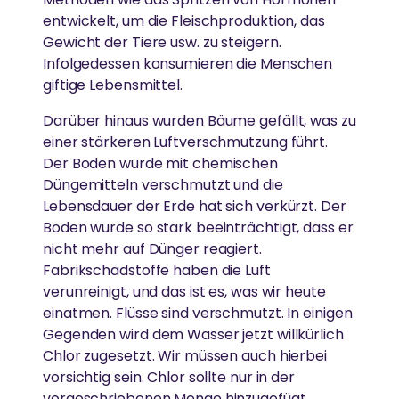
Ammas Ashram in Südindien.
Ammas Traum: Jeder Mensch soll ohne Angst
entwickelt, um die Fleischproduktion, das
schlafen und satt werden können
Gewicht der Tiere usw. zu steigern.
Infolgedessen konsumieren die Menschen
giftige Lebensmittel.
Darüber hinaus wurden Bäume gefällt, was zu
einer stärkeren Luftverschmutzung führt.
Der Boden wurde mit chemischen
Düngemitteln verschmutzt und die
Lebensdauer der Erde hat sich verkürzt. Der
Boden wurde so stark beeinträchtigt, dass er
nicht mehr auf Dünger reagiert.
Fabrikschadstoffe haben die Luft
verunreinigt, und das ist es, was wir heute
einatmen. Flüsse sind verschmutzt. In einigen
Gegenden wird dem Wasser jetzt willkürlich
Chlor zugesetzt. Wir müssen auch hierbei
vorsichtig sein. Chlor sollte nur in der
vorgeschriebenen Menge hinzugefügt