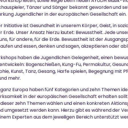
orkshop leiten, sowie Regie beim neuen AYUDH Musik-Video
chauspieler, Tänzer und Sänger bekannt geworden und setz
ärkung Jugendlicher in der europäischen Gesellschaft ein.
Initiative ist Gesundheit in unserem Körper, Geist, in soz
 Erde. Unser Ansatz hierzu lautet: Bewusstheit. Jede uns
uns, für andere, für die Erde. Bewusstheit ist der Ausgangs
kaufen und essen, denken und sagen, akzeptieren oder ab
orkshops haben die Jugendlichen Gelegenheit, einen bewu
 entwickeln: Bogenschießen, Kung-Fu, Permakultur, Gesun
hie, Kunst, Tanz, Gesang, Harfe spielen, Begegnung mit Pf
 und mehr.
ganz Europa haben fünf Kategorien und zehn Themen identi
ksamkeit in der europäischen Gesellschaft erhalten sollt
dieser zehn Themen wählen und einen konkreten Aktionsp
nd umgesetzt werden kann. Hierzu gibt es während der Ve
einem Experten aus dem jeweiligen Bereich unterstützt we