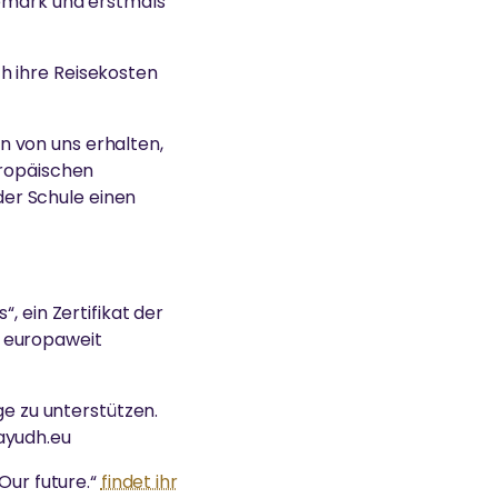
nemark und erstmals
h ihre Reisekosten
n von uns erhalten,
uropäischen
 der Schule einen
, ein Zertifikat der
d europaweit
ge zu unterstützen.
ayudh.eu
Our future.“
findet ihr