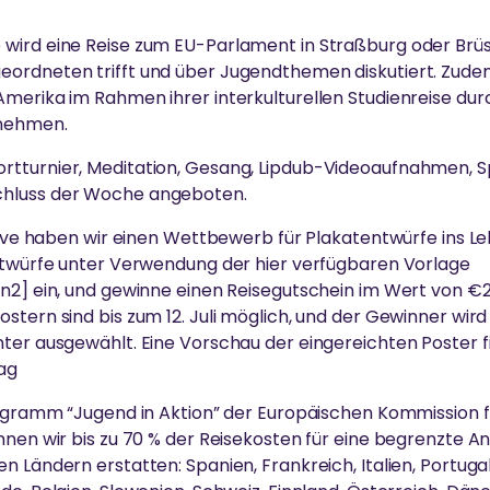
wird eine Reise zum EU-Parlament in Straßburg oder Brüss
ordneten trifft und über Jugendthemen diskutiert. Zude
Amerika im Rahmen ihrer interkulturellen Studienreise du
lnehmen.
tturnier, Meditation, Gesang, Lipdub-Videoaufnahmen, Sp
hluss der Woche angeboten.
ative haben wir einen Wettbewerb für Plakatentwürfe ins L
entwürfe unter Verwendung der hier verfügbaren Vorlage
n2] ein, und gewinne einen Reisegutschein im Wert von €20
stern sind bis zum 12. Juli möglich, und der Gewinner wir
ter ausgewählt. Eine Vorschau der eingereichten Poster fin
ag
rogramm “Jugend in Aktion” der Europäischen Kommission fü
nnen wir bis zu 70 % der Reisekosten für eine begrenzte A
 Ländern erstatten: Spanien, Frankreich, Italien, Portugal,