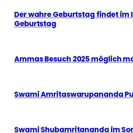
Der wahre Geburtstag findet im 
Geburtstag
Ammas Besuch 2025 möglich m
Swami Amritaswarupananda Puri
Swami Shubamritananda im So