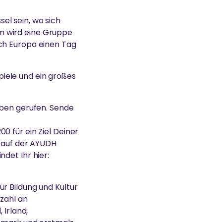
el sein, wo sich
m wird eine Gruppe
rch Europa einen Tag
iele und ein großes
eben gerufen. Sende
0 für ein Ziel Deiner
d auf der AYUDH
det Ihr hier:
r Bildung und Kultur
nzahl an
 Irland,