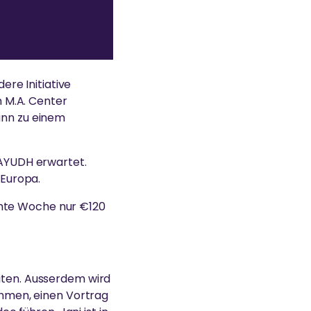
re Initiative
m M.A. Center
kann zu einem
 AYUDH erwartet.
 Europa.
amte Woche nur €120
eiten. Ausserdem wird
nehmen, einen Vortrag