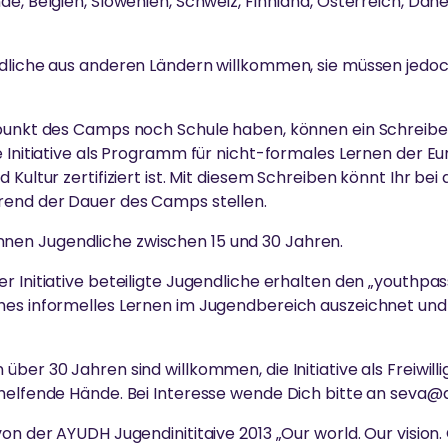
de, Belgien, Slowenien, Schweiz, Finnland, Österreich, Dä
ndliche aus anderen Ländern willkommen, sie müssen jedoc
tpunkt des Camps noch Schule haben, können ein Schreibe
e Initiative als Programm für nicht-formales Lernen der E
 Kultur zertifiziert ist. Mit diesem Schreiben könnt Ihr bei
rend der Dauer des Camps stellen.
en Jugendliche zwischen 15 und 30 Jahren.
 Initiative beteiligte Jugendliche erhalten den „youthpass“
hes informelles Lernen im Jugendbereich auszeichnet un
ber 30 Jahren sind willkommen, die Initiative als Freiwilli
 helfende Hände. Bei Interesse wende Dich bitte an seva@
on der AYUDH Jugendinititaive 2013 „Our world. Our vision. 