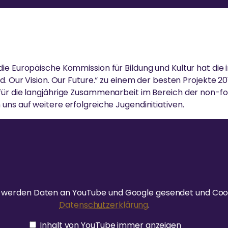
Geschlechter
KATASTROPHENHILFE
en für mehr
zu erreichen.
vertiefen und aktiv zum Wohle
mma um die Welt,
von Gesellschaft und Umwelt zu
 sechs
ie
Am
Umweltschutz
arbeiten.
ES
nlich zu treffen.
g des
Unterstützung von Überlebenden
üb
r Natur
durch Krisenintervention und
Katastrophenhilfe
ganzheitliche Langzeithilfe
Am
Essen, Wasser &
oh
ie Europäische Kommission für Bildung und Kultur hat die
AM
Obdach
we
d. Our Vision. Our Future.“ zu einem der besten Projekte 20
für die langjährige Zusammenarbeit im Bereich der non-f
LÄNDLICHE ENTWICKLUNG
Forschung
Am
uns auf weitere erfolgreiche Jugendinitiativen.
ologie, um das
Ländliche Entwicklung
en in Armut zu
Armut beseitigen,
Widerstandskraft stärken und
Kultur bewahren
ld werden Daten an YouTube und Google gesendet und Cook
Datenschutzerklärung
.
Inhalt von YouTube immer anzeigen