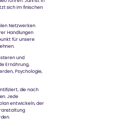
 führen. Jani ist in
t sich im finischen
ialen Netzwerken
erer Handlungen
punkt für unsere
lehnen.
ssteren und
de Ernährung,
erden, Psychologie,
fiziert, die nach
en. Jede
lan entwickeln, der
ranstaltung
rden.