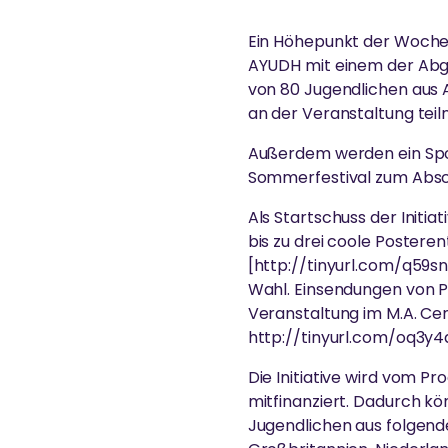
Ein Höhepunkt der Woche 
AYUDH mit einem der Abge
von 80 Jugendlichen aus 
an der Veranstaltung tei
Außerdem werden ein Spor
Sommerfestival zum Absc
Als Startschuss der Initi
bis zu drei coole Poster
[http://tinyurl.com/q59sn
Wahl. Einsendungen von Po
Veranstaltung im M.A. Cen
http://tinyurl.com/oq3y4
Die Initiative wird vom P
mitfinanziert. Dadurch kö
Jugendlichen aus folgenden