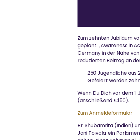
b
e
a
n
z
e
i
g
Zum zehnten Jubiläum von
e
n
geplant: „Awareness in Act
Germany in der Nähe von F
reduzierten Beitrag an der
250 Jugendliche aus 
Gefeiert werden zehn
Wenn Du Dich vor dem 1. 
(anschließend €150).
Zum Anmeldeformular
Br. Shubamrita (Indien) u
Jani Toivola, ein Parlamen