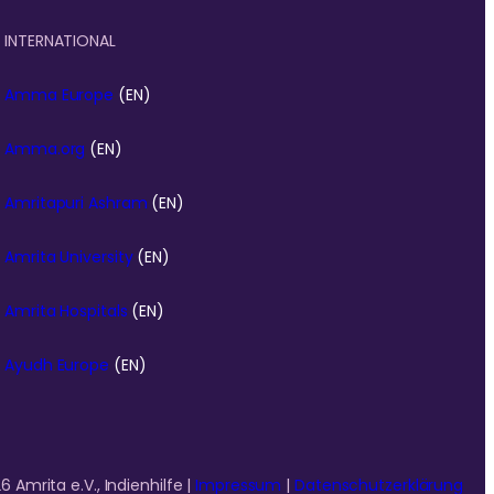
INTERNATIONAL
Amma Europe
(EN)
Amma.org
(EN)
Amritapuri Ashram
(EN)
Amrita University
(EN)
Amrita Hospitals
(EN)
Ayudh Europe
(EN)
 Amrita e.V., Indienhilfe |
Impressum
|
Datenschutzerklärung