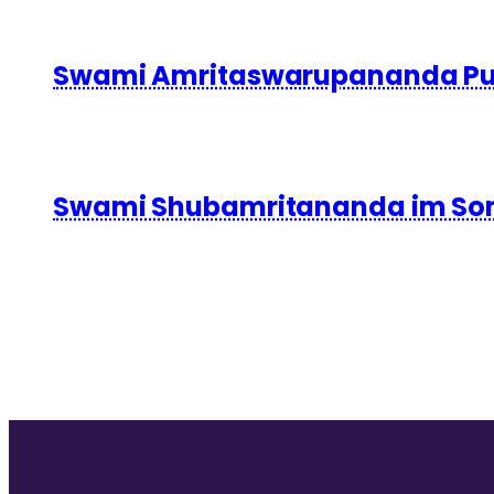
Swami Amritaswarupananda Puri
Swami Shubamritananda im So