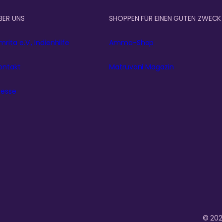
BER UNS
SHOPPEN FÜR EINEN GUTEN ZWECK
mrita e.V., Indienhilfe
Amma-Shop
ontakt
Matruvani Magazin
resse
© 2026