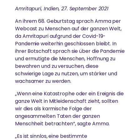
Amritapuri, Indien, 27. September 2021
MEHR
An ihrem 68. Geburtstag sprach Amma per
GLEICHSTELLUNG DER GESCHLECHTER &
Webcast zu Menschen auf der ganzen Welt,
Spenden
STÄRKUNG VON FRAUEN
da Amritapuri aufgrund der Covid-19-
News
Pandemie weiterhin geschlossen bleibt. In
Abbau von Barrieren für die soziale, emotionale und
ihrer Botschaft sprach sie über die Pandemie
wirtschaftliche Stärkung von Frauen
und ermutigte die Menschen, Hoffnung zu
bewahren und zu versuchen, diese
schwierige Lage zu nutzen, um stärker und
ESSEN, WASSER & OBDACH
wachsamer zu werden.
„Wenn eine Katastrophe oder ein Ereignis die
Ammas Traum: Jeder Mensch soll ohne Angst
ganze Welt in Mitleidenschaft zieht, sollten
schlafen und satt werden können
wir dies als karmische Folge der
angesammelten Taten der ganzen
Menschheit betrachten“, sagte Amma.
„Es ist sinnlos, eine bestimmte