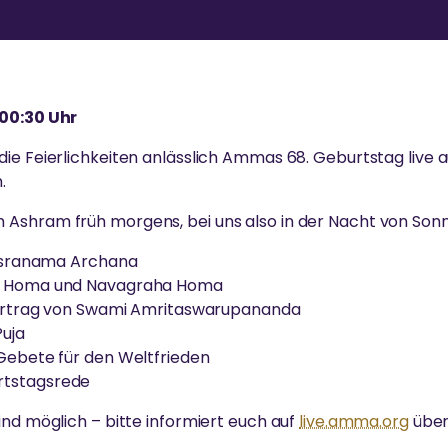
 00:30 Uhr
ie Feierlichkeiten anlässlich Ammas 68. Geburtstag live a
.
Ashram früh morgens, bei uns also in der Nacht von Son
ahasranama Archana
ti Homa und Navagraha Homa
 Vortrag von Swami Amritaswarupananda
Puja
 Gebete für den Weltfrieden
rtstagsrede
ind möglich – bitte informiert euch auf
live.amma.org
über 