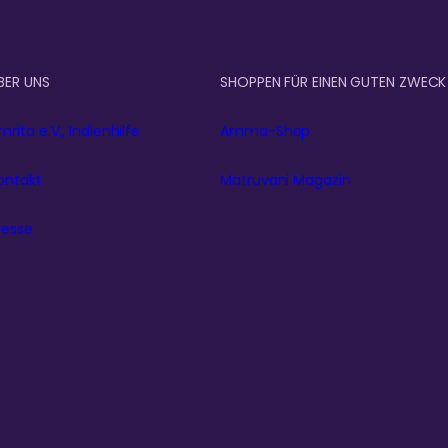
BER UNS
SHOPPEN FÜR EINEN GUTEN ZWECK
mrita e.V., Indienhilfe
Amma-Shop
ontakt
Matruvani Magazin
resse