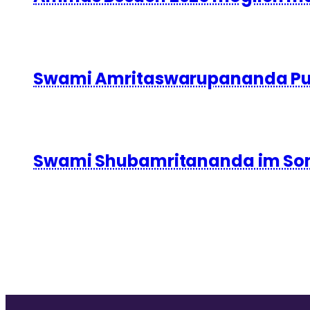
Swami Amritaswarupananda Puri
Swami Shubamritananda im So