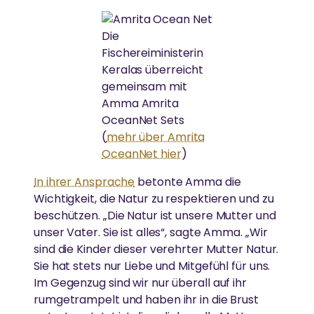
Die von Amma inspirierte Jugendbewegung fördert
junge Menschen weltweit.
Die
MEHR
Fischereiministerin
LÄNDLICHE ENTWICKLUNG
Spenden
Keralas überreicht
GREENFRIENDS
gemeinsam mit
Armut beseitigen, Widerstandskraft stärken und
News
Amma Amrita
Kultur bewahren
Ammas Umweltinitiative wirkt in über 15 Ländern.
OceanNet Sets
(
mehr über Amrita
OceanNet hier
)
GLEICHSTELLUNG DER GESCHLECHTER &
AMRITAPURI
STÄRKUNG VON FRAUEN
In ihrer Ansprache
betonte Amma die
Wichtigkeit, die Natur zu respektieren und zu
Ammas Ashram in Südindien.
beschützen. „Die Natur ist unsere Mutter und
Abbau von Barrieren für die soziale, emotionale und
unser Vater. Sie ist alles“, sagte Amma. „Wir
wirtschaftliche Stärkung von Frauen
sind die Kinder dieser verehrter Mutter Natur.
Sie hat stets nur Liebe und Mitgefühl für uns.
Im Gegenzug sind wir nur überall auf ihr
ESSEN, WASSER & OBDACH
rumgetrampelt und haben ihr in die Brust