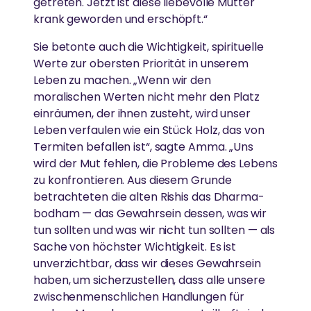
getreten. Jetzt ist diese liebevolle Mutter
Ammas Traum: Jeder Mensch soll ohne Angst
krank geworden und erschöpft.“
schlafen und satt werden können
Sie betonte auch die Wichtigkeit, spirituelle
Werte zur obersten Priorität in unserem
Leben zu machen. „Wenn wir den
moralischen Werten nicht mehr den Platz
einräumen, der ihnen zusteht, wird unser
Leben verfaulen wie ein Stück Holz, das von
Termiten befallen ist“, sagte Amma. „Uns
wird der Mut fehlen, die Probleme des Lebens
zu konfrontieren. Aus diesem Grunde
betrachteten die alten Rishis das Dharma-
bodham — das Gewahrsein dessen, was wir
tun sollten und was wir nicht tun sollten — als
Sache von höchster Wichtigkeit. Es ist
unverzichtbar, dass wir dieses Gewahrsein
haben, um sicherzustellen, dass alle unsere
zwischenmenschlichen Handlungen für