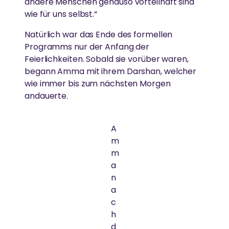
andere Menschen genauso vorteilhaft sind
wie für uns selbst.“
Natürlich war das Ende des formellen
Programms nur der Anfang der
Feierlichkeiten. Sobald sie vorüber waren,
begann Amma mit ihrem Darshan, welcher
wie immer bis zum nächsten Morgen
andauerte.
A
m
m
a
n
a
c
h
d