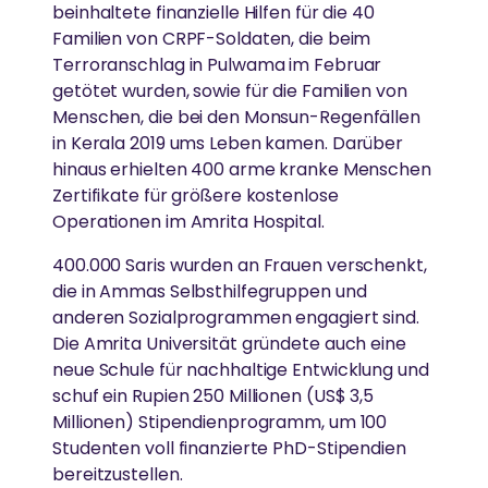
beinhaltete finanzielle Hilfen für die 40
DARSHAN
Gesundheitsfürsorge
Familien von CRPF-Soldaten, die beim
FORSCHUNG
Terroranschlag in Pulwama im Februar
Gleichstellung der Geschlechter
Amma hat weltweit über 40 Millionen Menschen
getötet wurden, sowie für die Familien von
„Unsere Bemühungen, Hass und
umarmt.
Menschen, die bei den Monsun-Regenfällen
Umweltschutz
Einsatz von Technologie, um das Leben von
Gleichgültigkeit aus der Welt zu schaffen,
in Kerala 2019 ums Leben kamen. Darüber
Menschen in Armut zu verbessern
beginnen damit, sie aus unserem eigenen
Katastrophenhilfe
hinaus erhielten 400 arme kranke Menschen
AUSZEICHNUNGEN
Geist zu entfernen“
Zertifikate für größere kostenlose
Essen, Wasser & Obdach
REGIONALE GRUPPEN
Operationen im Amrita Hospital.
GESUNDHEITSVERSORGUNG
-Amma
Amma ist international für ihr Wirken und ihre
Forschung
400.000 Saris wurden an Frauen verschenkt,
In ganz Deutschland treffen sich regelmäßig
Weisheit anerkannt.
die in Ammas Selbsthilfegruppen und
Menschen, um sich zusammen in Ammas Lehren zu
Hochwertige Gesundheitsversorgung in einer
Ländliche Entwicklung
vertiefen und aktiv zum Wohle von Gesellschaft und
Atmosphäre von Liebe und Mitgefühl
anderen Sozialprogrammen engagiert sind.
Umwelt zu arbeiten.
Die Amrita Universität gründete auch eine
neue Schule für nachhaltige Entwicklung und
SPIRITUELL
schuf ein Rupien 250 Millionen (US$ 3,5
KATASTROPHENHILFE
Ammas Weisheiten
Millionen) Stipendienprogramm, um 100
AYUDH
Studenten voll finanzierte PhD-Stipendien
Unterstützung von Überlebenden durch
Spirituelle Praxis
bereitzustellen.
Krisenintervention und ganzheitliche Langzeithilfe