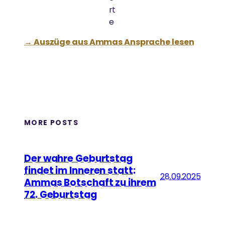
rt
e
→ Auszüge aus Ammas Ansprache lesen
MORE POSTS
Der wahre Geburtstag
findet im Inneren statt:
28.09.2025
Ammas Botschaft zu ihrem
72. Geburtstag