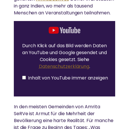
in ganz Indien, wo mehr als tausend
Menschen an Veranstaltungen teilnahmen.
I
n
h
a
l
t
Durch Klick auf das Bild werden Daten
v
an YouTube und Google gesendet und
o
n
Cookies gesetzt. Siehe
Y
Datenschutzerklärung
.
o
u
T
Inhalt von YouTube immer anzeigen
u
b
e
a
n
z
e
In den meisten Gemeinden von Amrita
i
SeRVe ist Armut für die Mehrheit der
g
e
Bevölkerung eine harte Realität. Für manche
n
ist die Frage zu Beginn des Tages: „Was