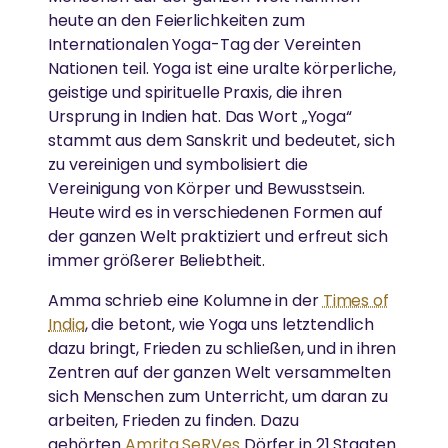
heute an den Feierlichkeiten zum
Internationalen Yoga-Tag der Vereinten
MEHR
Nationen teil. Yoga ist eine uralte körperliche,
GLEICHSTELLUNG DER GESCHLECHTER &
geistige und spirituelle Praxis, die ihren
Spenden
STÄRKUNG VON FRAUEN
Ursprung in Indien hat. Das Wort „Yoga“
News
stammt aus dem Sanskrit und bedeutet, sich
Abbau von Barrieren für die soziale, emotionale und
zu vereinigen und symbolisiert die
wirtschaftliche Stärkung von Frauen
Vereinigung von Körper und Bewusstsein.
Heute wird es in verschiedenen Formen auf
der ganzen Welt praktiziert und erfreut sich
ESSEN, WASSER & OBDACH
immer größerer Beliebtheit.
Amma schrieb eine Kolumne in der
Times of
Ammas Traum: Jeder Mensch soll ohne Angst
India
, die betont, wie Yoga uns letztendlich
schlafen und satt werden können
dazu bringt, Frieden zu schließen, und in ihren
Zentren auf der ganzen Welt versammelten
sich Menschen zum Unterricht, um daran zu
arbeiten, Frieden zu finden. Dazu
gehörten
Amrita SeRVes
Dörfer in 21 Staaten