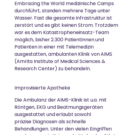
Die von Amma inspirierte Jugendbewegung fördert
Embracing the World medizinische Camps
junge Menschen weltweit.
durchführt, standen mehrere Tage unter
MEHR
Wasser. Fast die gesamte Infrastruktur ist
LÄNDLICHE ENTWICKLUNG
zerstört und es gibt keinen Strom. Trotzdem
Spenden
war es dem Katastropheneinsatz-Team
GREENFRIENDS
möglich, bisher 2.300 Patientinnen und
Armut beseitigen, Widerstandskraft stärken und
News
Kultur bewahren
Patienten in einer mit Telemedizin
Ammas Umweltinitiative wirkt in über 15 Ländern.
ausgestatten, ambulanten Klinik von AIMS
(Amrita Institute of Medical Sciences &
Research Center) zu behandeln.
GLEICHSTELLUNG DER GESCHLECHTER &
AMRITAPURI
STÄRKUNG VON FRAUEN
Improvisierte Apotheke
Ammas Ashram in Südindien.
Abbau von Barrieren für die soziale, emotionale und
Die Ambulanz der AIMS-Klinik ist u.a. mit
wirtschaftliche Stärkung von Frauen
Röntgen, EKG und Beatmungsgeräten
ausgestattet und erlaubt sowohl
präzise Diagnosen als schnelle
ESSEN, WASSER & OBDACH
Behandlungen. Unter den vielen Eingriffen