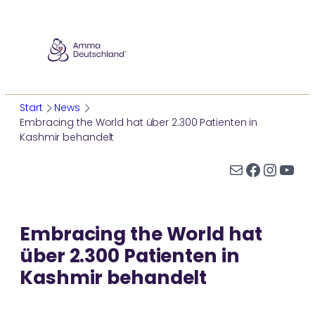
Zum
Inhalt
springen
Start
News
Embracing the World hat über 2.300 Patienten in
Kashmir behandelt
AMMA
E-Mail
Facebook
Instagram
YouTube
Wer ist Amma?
Ammas Leben
Embracing the World hat
Ammas Tour
über 2.300 Patienten in
Darshan
Kashmir behandelt
Auszeichnungen
WER IST AMMA?
AMMA-ZENTRUM ODENWALD
ÜBERSICHT
AMMAS WEISHEITEN