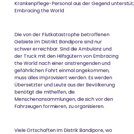
Krankenpflege-Personal aus der Gegend unterstüt
DARSHAN
Gesundheitsfürsorge
Embracing the World
FORSCHUNG
Gleichstellung der Geschlechter
Amma hat weltweit über 40 Millionen Menschen
„Unsere Bemühungen, Hass und
umarmt.
Umweltschutz
Einsatz von Technologie, um das Leben von
Die von der Flutkatastrophe betroffenen
Gleichgültigkeit aus der Welt zu schaffen,
Menschen in Armut zu verbessern
Gebiete im Distrikt Bandipore sind nur
beginnen damit, sie aus unserem eigenen
Katastrophenhilfe
schwer erreichbar. Sind die Ambulanz und
AUSZEICHNUNGEN
Geist zu entfernen“
der Truck mit den Hilfsgütern von Embracing
Essen, Wasser & Obdach
REGIONALE GRUPPEN
the World nach einer anstrengenden und
GESUNDHEITSVERSORGUNG
-Amma
Amma ist international für ihr Wirken und ihre
Forschung
gefährlichen Fahrt einmal angekommen,
In ganz Deutschland treffen sich regelmäßig
Weisheit anerkannt.
muss alles improvisiert werden. Es werden
Menschen, um sich zusammen in Ammas Lehren zu
Hochwertige Gesundheitsversorgung in einer
Ländliche Entwicklung
Übersetzter und Leute aus der Bevölkerung
vertiefen und aktiv zum Wohle von Gesellschaft und
Atmosphäre von Liebe und Mitgefühl
benötigt die mithelfen, die
Umwelt zu arbeiten.
Menschenansammlungen, die sich vor den
SPIRITUELL
Fahrzeugen formieren, zu organisieren.
KATASTROPHENHILFE
Ammas Weisheiten
AYUDH
Unterstützung von Überlebenden durch
Spirituelle Praxis
Viele Ortschaften im Distrik Bandipore, wo
Krisenintervention und ganzheitliche Langzeithilfe