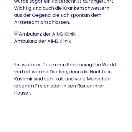
wurde sogar ein Kaiserschnitt durchgeführt.
Ammas Traum: Jeder Mensch soll ohne Angst
Wichtig sind auch die Krankenschwestern
schlafen und satt werden können
aus der Gegend, die sich spontan dem
Ärzteteam anschlossen.
Ambulanz der AIMS Klinik
Ein weiteres Team von Embracing the World
verteilt warme Decken, denn die Nächte in
Kashmir sind sehr kalt und viele Menschen
leben im Freien oder in den Ruinen ihrer
Häuser.