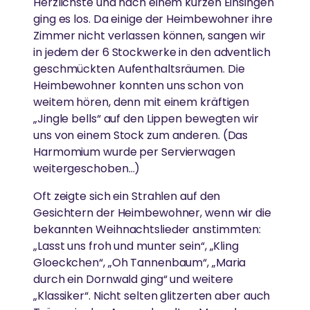
Herzlichste und nach einem kurzen Einsingen
AUSZEICHNUNGEN
Seitenstraße in München-Bogenhausen und ist gut
ging es los. Da einige der Heimbewohner ihre
Gesundheitsfürsorge
mit dem MVV zu erreichen.
„Unsere Bemühungen, Hass und
Zimmer nicht verlassen können, sangen wir
FORSCHUNG
Amma ist international für ihr Wirken und ihre
Gleichstellung der Geschlechter
Gleichgültigkeit aus der Welt zu schaffen,
in jedem der 6 Stockwerke in den adventlich
Weisheit anerkannt.
beginnen damit, sie aus unserem eigenen
geschmückten Aufenthaltsräumen. Die
Umweltschutz
Einsatz von Technologie, um das Leben von
Geist zu entfernen“
Heimbewohner konnten uns schon von
Menschen in Armut zu verbessern
weitem hören, denn mit einem kräftigen
Katastrophenhilfe
-Amma
„Jingle bells“ auf den Lippen bewegten wir
Essen, Wasser & Obdach
uns von einem Stock zum anderen. (Das
GESUNDHEITSVERSORGUNG
Harmomium wurde per Servierwagen
Forschung
weitergeschoben…)
Hochwertige Gesundheitsversorgung in einer
Ländliche Entwicklung
Oft zeigte sich ein Strahlen auf den
Atmosphäre von Liebe und Mitgefühl
Gesichtern der Heimbewohner, wenn wir die
bekannten Weihnachtslieder anstimmten:
SPIRITUELL
REGIONALE GRUPPEN
„Lasst uns froh und munter sein“, „Kling
KATASTROPHENHILFE
Gloeckchen“, „Oh Tannenbaum“, „Maria
Ammas Weisheiten
durch ein Dornwald ging“ und weitere
In ganz Deutschland treffen sich regelmäßig
Unterstützung von Überlebenden durch
Spirituelle Praxis
„Klassiker“. Nicht selten glitzerten aber auch
Menschen, um sich zusammen in Ammas Lehren zu
Krisenintervention und ganzheitliche Langzeithilfe
vertiefen und aktiv zum Wohle von Gesellschaft und