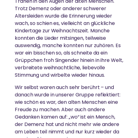
Tränen in den Augen der alten Menschen.
Umwelt zu arbeiten.
Trotz Demenz oder anderer schwerer
Altersleiden wurde die Erinnerung wieder
MEHR
wach, so schien es, vielleicht an glückliche
LÄNDLICHE ENTWICKLUNG
Spenden
Kindertage zur Weihnachtszeit. Manche
AYUDH
konnten die Lieder mitsingen, teilweise
Armut beseitigen, Widerstandskraft stärken und
News
auswendig, manche konnten nur zuhören. Es
Kultur bewahren
Die von Amma inspirierte Jugendbewegung fördert
war ein bisschen so, als schneite da ein
junge Menschen weltweit.
Grüppchen froh Singender hinein in ihre Welt,
verbreitete weihnachtliche, liebevolle
GLEICHSTELLUNG DER GESCHLECHTER &
Stimmung und wirbelte wieder hinaus.
STÄRKUNG VON FRAUEN
GREENFRIENDS
Wir selbst waren auch sehr berührt – und
danach wurde in unserer Gruppe reflektiert:
Abbau von Barrieren für die soziale, emotionale und
Ammas Umweltinitiative wirkt in über 15 Ländern.
wie schön es war, den alten Menschen eine
wirtschaftliche Stärkung von Frauen
Freude zu machen. Aber auch andere
Gedanken kamen auf: „wo“ ist ein Mensch,
der Demenz hat und nicht mehr wie andere
AMRITAPURI
ESSEN, WASSER & OBDACH
am Leben teil nimmt und nur kurz wieder da