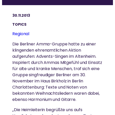
AMMAS LEBEN
BesucherInnen können die herrliche Natur genießen,
Embracing the World ist ein globales Netzwerk von
Ammas Tipps für ein erfülltes Leben und weltweite
ZENTREN & GRUPPEN
spirituelle Praxis wie Yoga oder Meditation ausüben
ehrenamtlichen nationalen und regionalen Non-
Harmonie
Ammas Lebensgeschichte von der frühen Kindheit
30.11.2013
und sich für eine nachhaltige Welt einsetzen.
Profit-Organisationen, die von Amma geleitet und
bis heute.
Amma-Zentrum Odenwald
inspiriert werden.
TOPICS
Amma-Zentrum München
Regional
AMMAS TOUR
Regionale Gruppen
Die Berliner Amma-Gruppe hatte zu einer
BILDUNG
klingenden ehrenamtlichen Aktion
Ayudh
SPIRITUELLE PRAXIS
Seit 1987 reist Amma um die Welt, um Menschen auf
aufgerufen: Advents-Singen im Altenheim.
sechs Kontinenten persönlich zu treffen.
GreenFriends
Inspiriert durch Ammas Mitgefühl und Einsatz
Gleichberechtigter Zugang zu hochwertiger,
Spirituelle Übungen für mehr Frieden und Glück
für alte und kranke Menschen, traf sich eine
wertebasierter Bildung
Amritapuri
Gruppe singfreudiger Berliner am 30.
DARSHAN
November im Haus Birkholz in Berlin
Charlottenburg: Texte und Noten von
UMWELTSCHUTZ
HUMANITÄR
bekannten Weihnachtsliedern waren dabei,
Amma hat weltweit über 40 Millionen Menschen
ebenso Harmonium und Gitarre.
umarmt.
AMMA-ZENTRUM MÜNCHEN
Übersicht
Engagement für die Wiederherstellung des
Gleichgewichts der Natur
„Die Heimleiterin begrüßte uns aufs
Bildung
Das Amma-Zentrum befindet sich in einer ruhigen