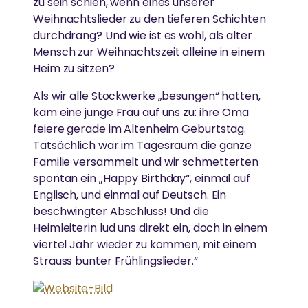
zu sein schien, wenn eines unserer
Ammas Ashram in Südindien.
Ammas Traum: Jeder Mensch soll ohne Angst
Weihnachtslieder zu den tieferen Schichten
schlafen und satt werden können
durchdrang? Und wie ist es wohl, als alter
Mensch zur Weihnachtszeit alleine in einem
Heim zu sitzen?
Als wir alle Stockwerke „besungen“ hatten,
kam eine junge Frau auf uns zu: ihre Oma
feiere gerade im Altenheim Geburtstag.
Tatsächlich war im Tagesraum die ganze
Familie versammelt und wir schmetterten
spontan ein „Happy Birthday“, einmal auf
Englisch, und einmal auf Deutsch. Ein
beschwingter Abschluss! Und die
Heimleiterin lud uns direkt ein, doch in einem
viertel Jahr wieder zu kommen, mit einem
Strauss bunter Frühlingslieder.“