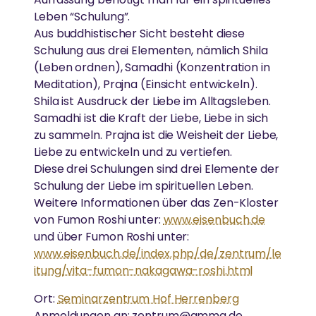
Seitenstraße in München-Bogenhausen und ist gut
Leben “Schulung”.
DARSHAN
Gesundheitsfürsorge
mit dem MVV zu erreichen.
Aus buddhistischer Sicht besteht diese
FORSCHUNG
Gleichstellung der Geschlechter
Schulung aus drei Elementen, nämlich Shila
Amma hat weltweit über 40 Millionen Menschen
(Leben ordnen), Samadhi (Konzentration in
„Unsere Bemühungen, Hass und
umarmt.
Umweltschutz
Einsatz von Technologie, um das Leben von
Meditation), Prajna (Einsicht entwickeln).
Gleichgültigkeit aus der Welt zu schaffen,
Menschen in Armut zu verbessern
Shila ist Ausdruck der Liebe im Alltagsleben.
beginnen damit, sie aus unserem eigenen
Katastrophenhilfe
Samadhi ist die Kraft der Liebe, Liebe in sich
AUSZEICHNUNGEN
Geist zu entfernen“
Essen, Wasser & Obdach
zu sammeln. Prajna ist die Weisheit der Liebe,
REGIONALE GRUPPEN
GESUNDHEITSVERSORGUNG
Liebe zu entwickeln und zu vertiefen.
-Amma
Amma ist international für ihr Wirken und ihre
Forschung
Diese drei Schulungen sind drei Elemente der
In ganz Deutschland treffen sich regelmäßig
Weisheit anerkannt.
Schulung der Liebe im spirituellen Leben.
Menschen, um sich zusammen in Ammas Lehren zu
Hochwertige Gesundheitsversorgung in einer
Ländliche Entwicklung
Weitere Informationen über das Zen-Kloster
vertiefen und aktiv zum Wohle von Gesellschaft und
Atmosphäre von Liebe und Mitgefühl
Umwelt zu arbeiten.
von Fumon Roshi unter:
www.eisenbuch.de
und über Fumon Roshi unter:
SPIRITUELL
www.eisenbuch.de/index.php/de/zentrum/le
KATASTROPHENHILFE
itung/vita-fumon-nakagawa-roshi.html
Ammas Weisheiten
AYUDH
Ort:
Seminarzentrum Hof Herrenberg
Unterstützung von Überlebenden durch
Spirituelle Praxis
Krisenintervention und ganzheitliche Langzeithilfe
Anmeldungen an: zentrum@amma.de