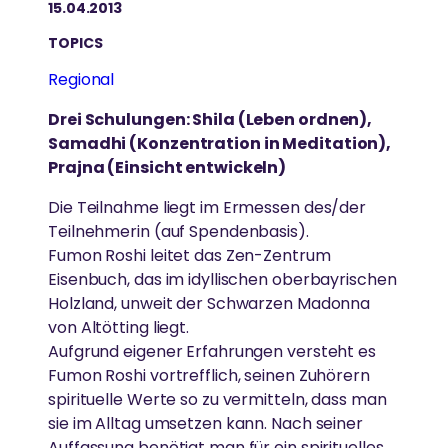
15.04.2013
Mit ihren außergewöhnlichen Gesten von Liebe und
BesucherInnen können die herrliche Natur genießen,
Embracing the World ist ein globales Netzwerk von
Ammas Tipps für ein erfülltes Leben und weltweite
ZENTREN & GRUPPEN
TOPICS
Mitgefühl regt Amma viele Menschen dazu an, sich
spirituelle Praxis wie Yoga oder Meditation ausüben
ehrenamtlichen nationalen und regionalen Non-
Harmonie
selbstlos für andere einzusetzen.
und sich für eine nachhaltige Welt einsetzen.
Profit-Organisationen, die von Amma geleitet und
Regional
Amma-Zentrum Odenwald
inspiriert werden.
Drei Schulungen: Shila (Leben ordnen),
Amma-Zentrum München
Samadhi (Konzentration in Meditation),
Regionale Gruppen
AMMAS LEBEN
Prajna (Einsicht entwickeln)
BILDUNG
Ayudh
Die Teilnahme liegt im Ermessen des/der
Ammas Lebensgeschichte von der frühen Kindheit
Teilnehmerin (auf Spendenbasis).
bis heute.
GreenFriends
Gleichberechtigter Zugang zu hochwertiger,
Fumon Roshi leitet das Zen-Zentrum
wertebasierter Bildung
Eisenbuch, das im idyllischen oberbayrischen
Amritapuri
Holzland, unweit der Schwarzen Madonna
AMMAS TOUR
von Altötting liegt.
UMWELTSCHUTZ
Aufgrund eigener Erfahrungen versteht es
HUMANITÄR
SPIRITUELLE PRAXIS
Seit 1987 reist Amma um die Welt, um Menschen auf
Fumon Roshi vortrefflich, seinen Zuhörern
AMMA-ZENTRUM MÜNCHEN
sechs Kontinenten persönlich zu treffen.
Übersicht
spirituelle Werte so zu vermitteln, dass man
Engagement für die Wiederherstellung des
sie im Alltag umsetzen kann. Nach seiner
Gleichgewichts der Natur
Spirituelle Übungen für mehr Frieden und Glück
Bildung
Auffassung benötigt man für ein spirituelles
Das Amma-Zentrum befindet sich in einer ruhigen