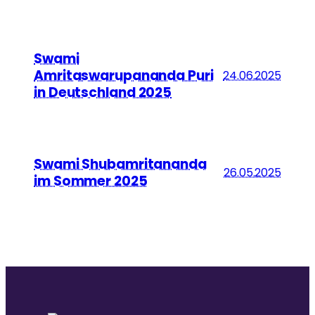
Ammas Traum: Jeder Mensch soll ohne Angst
schlafen und satt werden können
Swami
Amritaswarupananda Puri
24.06.2025
in Deutschland 2025
Swami Shubamritananda
26.05.2025
im Sommer 2025