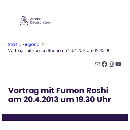
Zum
Inhalt
springen
Start
Regional
Vortrag mit Fumon Roshi am 20.4.2013 um 19.30 Uhr
AMMA
E-Mail
Facebook
Instagram
YouTube
Wer ist Amma?
Ammas Leben
Vortrag mit Fumon Roshi
Ammas Tour
am 20.4.2013 um 19.30 Uhr
Darshan
Auszeichnungen
WER IST AMMA?
AMMA-ZENTRUM ODENWALD
ÜBERSICHT
AMMAS WEISHEITEN