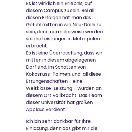
Ammas Ashram in Südindien.
Es ist wirklich ein Erlebnis, auf
Ammas Traum: Jeder Mensch soll ohne Angst
diesem Campus zu sein. Bei all
schlafen und satt werden können
diesen Erfolgen hat man das
Gefühl mitten in wie Neu-Delhi zu
sein, denn normalerweise werden
solche Leistungen in Metropolen
erbracht.
Es ist eine Überraschung, dass wir
mitten in diesem abgelegenen
Dorf sind, im Schatten von
Kokosnuss-Palmen, und all diese
Errungenschaften – eine
Weltklasse-Leistung – wurden an
diesem Ort vollbracht. Das Team
dieser Universität hat großen
Applaus verdient.
Ich bin sehr dankbar für Ihre
Einladung, denn das gibt mir die