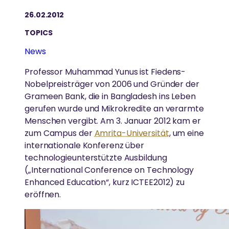
AUSZEICHNUNGEN
beginnen damit, sie aus unserem eigenen
Seitenstraße in München-Bogenhausen und ist gut
Gesundheitsfürsorge
26.02.2012
mit dem MVV zu erreichen.
Geist zu entfernen“
FORSCHUNG
TOPICS
Amma ist international für ihr Wirken und ihre
Gleichstellung der Geschlechter
Weisheit anerkannt.
-Amma
News
Umweltschutz
Einsatz von Technologie, um das Leben von
Menschen in Armut zu verbessern
Professor Muhammad Yunus ist Fiedens-
Katastrophenhilfe
Nobelpreisträger von 2006 und Gründer der
Grameen Bank, die in Bangladesh ins Leben
Essen, Wasser & Obdach
gerufen wurde und Mikrokredite an verarmte
GESUNDHEITSVERSORGUNG
Forschung
Menschen vergibt. Am 3. Januar 2012 kam er
zum Campus der
Amrita-Universität
, um eine
Hochwertige Gesundheitsversorgung in einer
Ländliche Entwicklung
internationale Konferenz über
Atmosphäre von Liebe und Mitgefühl
technologieunterstützte Ausbildung
(„International Conference on Technology
SPIRITUELL
REGIONALE GRUPPEN
Enhanced Education“, kurz ICTEE2012) zu
KATASTROPHENHILFE
eröffnen.
Ammas Weisheiten
In ganz Deutschland treffen sich regelmäßig
Unterstützung von Überlebenden durch
Spirituelle Praxis
Menschen, um sich zusammen in Ammas Lehren zu
Krisenintervention und ganzheitliche Langzeithilfe
vertiefen und aktiv zum Wohle von Gesellschaft und