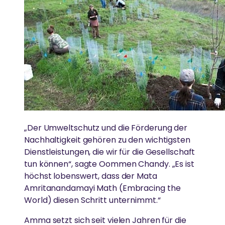
Ammas Umweltinitiative wirkt in über 15 Ländern.
MEHR
GLEICHSTELLUNG DER GESCHLECHTER &
AMRITAPURI
Spenden
STÄRKUNG VON FRAUEN
News
Ammas Ashram in Südindien.
Abbau von Barrieren für die soziale, emotionale und
wirtschaftliche Stärkung von Frauen
ESSEN, WASSER & OBDACH
„Der Umweltschutz und die Förderung der
Nachhaltigkeit gehören zu den wichtigsten
Dienstleistungen, die wir für die Gesellschaft
Ammas Traum: Jeder Mensch soll ohne Angst
tun können“, sagte Oommen Chandy. „Es ist
schlafen und satt werden können
höchst lobenswert, dass der Mata
Amritanandamayi Math (Embracing the
World) diesen Schritt unternimmt.“
Amma setzt sich seit vielen Jahren für die