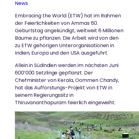
News
„Unsere Bemühungen, Hass und
DARSHAN
Gesundheitsfürsorge
REGIONALE GRUPPEN
Gleichgültigkeit aus der Welt zu schaffen,
Embracing the World (ETW) hat im Rahmen
GESUNDHEITSVERSORGUNG
Gleichstellung der Geschlechter
beginnen damit, sie aus unserem eigenen
der Feierlichkeiten von Ammas 60.
Amma hat weltweit über 40 Millionen Menschen
In ganz Deutschland treffen sich regelmäßig
Geist zu entfernen“
Geburtstag angekündigt, weltweit 6 Millionen
umarmt.
Menschen, um sich zusammen in Ammas Lehren zu
Hochwertige Gesundheitsversorgung in einer
Umweltschutz
Bäume zu pflanzen. Die Arbeit wird von den
vertiefen und aktiv zum Wohle von Gesellschaft und
Atmosphäre von Liebe und Mitgefühl
zu ETW gehörigen Unterorganisationen in
Umwelt zu arbeiten.
-Amma
Katastrophenhilfe
Indien, Europa und den USA ausgeführt.
AUSZEICHNUNGEN
Essen, Wasser & Obdach
KATASTROPHENHILFE
Allein in Südindien werden im nächsten Juni
Amma ist international für ihr Wirken und ihre
Forschung
600’000 Setzlinge gepflanzt. Der
AYUDH
Weisheit anerkannt.
Chefminister von Kerala, Oommen Chandy,
Unterstützung von Überlebenden durch
Ländliche Entwicklung
hat das Aufforstungs-Projekt von ETW in
Krisenintervention und ganzheitliche Langzeithilfe
Die von Amma inspirierte Jugendbewegung fördert
seinem Regierungssitz in
junge Menschen weltweit.
Thiruvananthapuram feierlich eingeweiht.
SPIRITUELL
LÄNDLICHE ENTWICKLUNG
Ammas Weisheiten
GREENFRIENDS
Armut beseitigen, Widerstandskraft stärken und
Spirituelle Praxis
Kultur bewahren