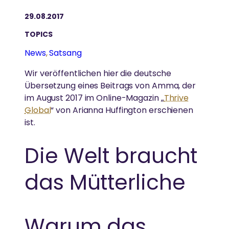
Ammas Ashram in Südindien.
Ammas Traum: Jeder Mensch soll ohne Angst
29.08.2017
schlafen und satt werden können
TOPICS
News
, 
Satsang
Wir veröffentlichen hier die deutsche
Übersetzung eines Beitrags von Amma, der
im August 2017 im Online-Magazin „
Thrive
Global
“ von Arianna Huffington erschienen
ist.
Die Welt braucht
das Mütterliche
Warum das