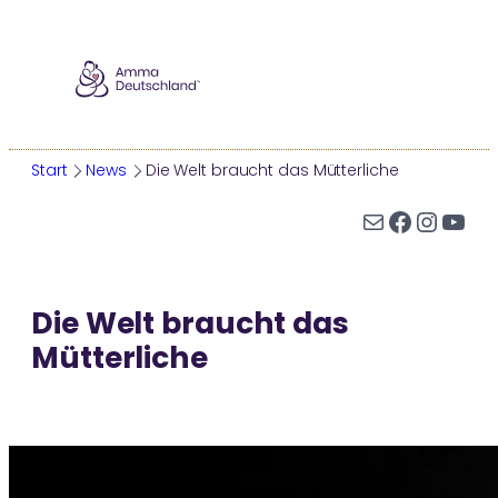
Zum
Inhalt
springen
Start
News
Die Welt braucht das Mütterliche
E-Mail
Facebook
Instagram
YouTube
AMMA
Wer ist Amma?
Die Welt braucht das
Ammas Leben
Mütterliche
Ammas Tour
Darshan
Auszeichnungen
WER IST AMMA?
AMMA-ZENTRUM ODENWALD
ÜBERSICHT
AMMAS WEISHEITEN