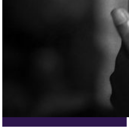
Umwelt zu arbeiten.
MEHR
LÄNDLICHE ENTWICKLUNG
Spenden
AYUDH
Armut beseitigen, Widerstandskraft stärken und
News
Kultur bewahren
Die von Amma inspirierte Jugendbewegung fördert
junge Menschen weltweit.
GLEICHSTELLUNG DER GESCHLECHTER &
STÄRKUNG VON FRAUEN
GREENFRIENDS
Abbau von Barrieren für die soziale, emotionale und
Ammas Umweltinitiative wirkt in über 15 Ländern.
wirtschaftliche Stärkung von Frauen
AMRITAPURI
ESSEN, WASSER & OBDACH