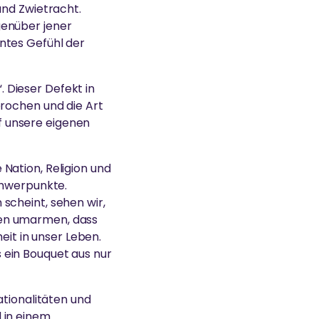
und Zwietracht.
genüber jener
ntes Gefühl der
 Dieser Defekt in
brochen und die Art
f unsere eigenen
e Nation, Religion und
chwerpunkte.
scheint, sehen wir,
ben umarmen, dass
eit in unser Leben.
ls ein Bouquet aus nur
ationalitäten und
 in einem