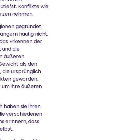
iefst. Konflikte wie
Herzen nehmen.
igionen gegründet
ängern häufig nicht,
d das Erkennen der
 und die
en äußeren
 Gewicht als den
, die ursprünglich
likten geworden.
hr um ihre äußeren
ch haben sie ihren
d die verschiedenen
s erinnern, dass
elbst.