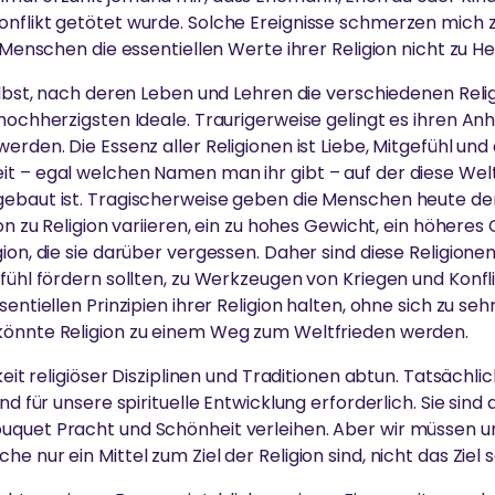
nflikt getötet wurde. Solche Ereignisse schmerzen mich zut
ch Menschen die essentiellen Werte ihrer Religion nicht zu 
selbst, nach deren Leben und Lehren die verschiedenen Rel
 hochherzigsten Ideale. Traurigerweise gelingt es ihren Anh
erden. Die Essenz aller Religionen ist Liebe, Mitgefühl un
t – egal welchen Namen man ihr gibt – auf der diese Welt
gebaut ist. Tragischerweise geben die Menschen heute d
ion zu Religion variieren, ein zu hohes Gewicht, ein höheres
ion, die sie darüber vergessen. Daher sind diese Religionen
efühl fördern sollten, zu Werkzeugen von Kriegen und Konf
sentiellen Prinzipien ihrer Religion halten, ohne sich zu se
könnte Religion zu einem Weg zum Weltfrieden werden.
keit religiöser Disziplinen und Traditionen abtun. Tatsächli
ind für unsere spirituelle Entwicklung erforderlich. Sie sin
uquet Pracht und Schönheit verleihen. Aber wir müssen un
 nur ein Mittel zum Ziel der Religion sind, nicht das Ziel s