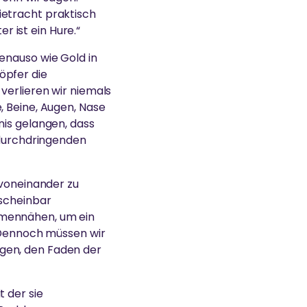
Zwietracht praktisch
er ist ein Hure.“
enauso wie Gold in
öpfer die
verlieren wir niemals
, Beine, Augen, Nase
nis gelangen, dass
s durchdringenden
 voneinander zu
 scheinbar
mmennähen, um ein
. Dennoch müssen wir
egen, den Faden der
t der sie