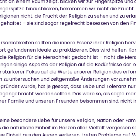
ht an einem Baum zeigt, blicken wir zur Fingerspitze und 
ingerspitze hinausblicken, bekommen wir nicht die Frucht.
igionen nicht, die Frucht der Religion zu sehen und zu erlang
n gehaftet – sie sind sogar regelrecht besessen von den Fi
rsönlichkeiten sollten die innere Essenz ihrer Religion he
rt gefundenen Ideale zu praktizieren. Dies wird helfen, Konf
 die Religion für die Menschheit gedacht ist – nicht die Men
ngen einige Aspekte der Religion auf die Bedürfnisse der Zei
stärkerer Fokus auf die Werte unserer Religion dies erford
ken zu untersuchen und zeitgemäße Änderungen vorzunehmen
egründet wurde, hat je gesagt, dass Liebe und Toleranz n
gengebracht werden sollten. Das wäre so, als sagte man: 
rer Familie und unseren Freunden beisammen sind, nicht i
keine besondere Liebe für unsere Religion, Nation oder Fami
s die natürliche Einheit im Herzen aller Vielfalt vergessen 
ese Einheit aus den Augen verlieren, treten Probleme auf. 