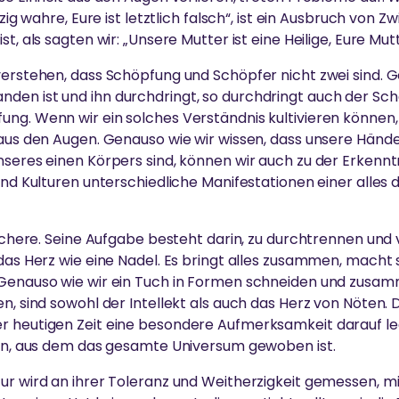
nzig wahre, Eure ist letztlich falsch“, ist ein Ausbruch von 
t, als sagten wir: „Unsere Mutter ist eine Heilige, Eure Mutt
verstehen, dass Schöpfung und Schöpfer nicht zwei sind. G
den ist und ihn durchdringt, so durchdringt auch der Sch
ng. Wenn wir ein solches Verständnis kultivieren können, 
 aus den Augen. Genauso wie wir wissen, dass unsere Hände
nseres einen Körpers sind, können wir auch zu der Erkennt
 und Kulturen unterschiedliche Manifestationen einer alle
e Schere. Seine Aufgabe besteht darin, zu durchtrennen und
 das Herz wie eine Nadel. Es bringt alles zusammen, macht
 Genauso wie wir ein Tuch in Formen schneiden und zusa
en, sind sowohl der Intellekt als auch das Herz von Nöten
r heutigen Zeit eine besondere Aufmerksamkeit darauf l
den, aus dem das gesamte Universum gewoben ist.
ur wird an ihrer Toleranz und Weitherzigkeit gemessen, mi