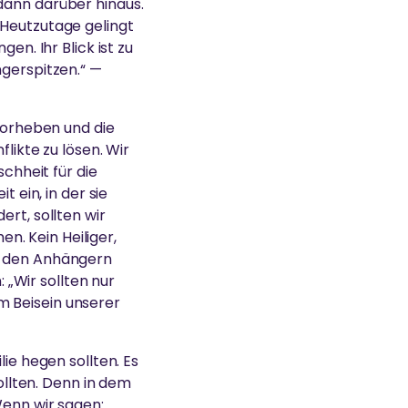
dann darüber hinaus.
 Heutzutage gelingt
en. Ihr Blick ist zu
ngerspitzen.“ —
rvorheben und die
likte zu lösen. Wir
schheit für die
t ein, in der sie
ert, sollten wir
. Kein Heiliger,
ur den Anhängern
„Wir sollten nur
m Beisein unserer
lie hegen sollten. Es
sollten. Denn in dem
Wenn wir sagen: