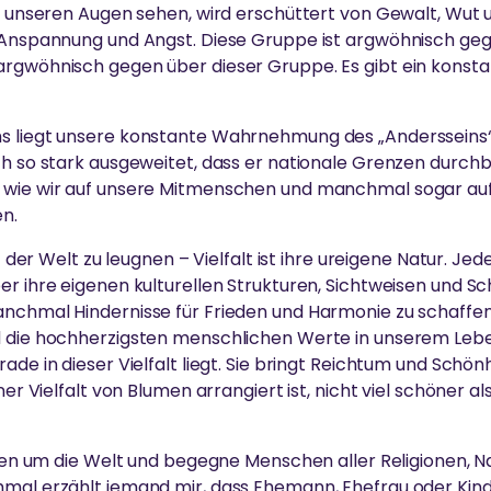
or unseren Augen sehen, wird erschüttert von Gewalt, Wut 
, Anspannung und Angst. Diese Gruppe ist argwöhnisch ge
argwöhnisch gegen über dieser Gruppe. Es gibt ein konsta
s liegt unsere konstante Wahrnehmung des „Andersseins“.
ch so stark ausgeweitet, dass er nationale Grenzen durch
 wie wir auf unsere Mitmenschen und manchmal sogar au
n.
lt der Welt zu leugnen – Vielfalt ist ihre ureigene Natur. Jed
er ihre eigenen kulturellen Strukturen, Sichtweisen und S
nchmal Hindernisse für Frieden und Harmonie zu schaffen 
nd die hochherzigsten menschlichen Werte in unserem Le
ade in dieser Vielfalt liegt. Sie bringt Reichtum und Schönh
ner Vielfalt von Blumen arrangiert ist, nicht viel schöner a
ahren um die Welt und begegne Menschen aller Religionen, N
hmal erzählt jemand mir, dass Ehemann, Ehefrau oder Kind