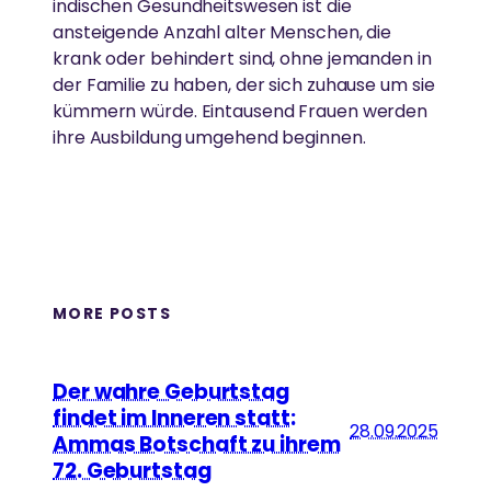
indischen Gesundheitswesen ist die
Ammas Ashram in Südindien.
ansteigende Anzahl alter Menschen, die
krank oder behindert sind, ohne jemanden in
der Familie zu haben, der sich zuhause um sie
kümmern würde. Eintausend Frauen werden
ihre Ausbildung umgehend beginnen.
MORE POSTS
Der wahre Geburtstag
findet im Inneren statt:
28.09.2025
Ammas Botschaft zu ihrem
72. Geburtstag