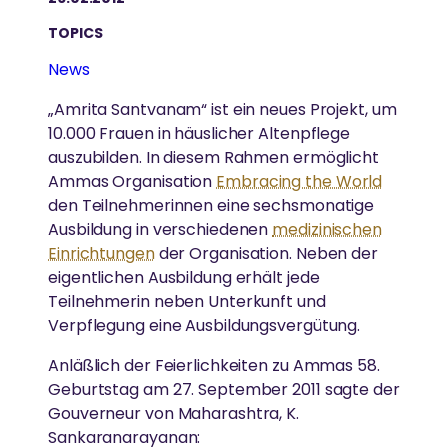
AUSZEICHNUNGEN
Seitenstraße in München-Bogenhausen und ist gut
Gesundheitsfürsorge
TOPICS
mit dem MVV zu erreichen.
„Unsere Bemühungen, Hass und
GESUNDHEITSVERSORGUNG
Amma ist international für ihr Wirken und ihre
News
Gleichstellung der Geschlechter
Gleichgültigkeit aus der Welt zu schaffen,
Weisheit anerkannt.
beginnen damit, sie aus unserem eigenen
Hochwertige Gesundheitsversorgung in einer
„Amrita Santvanam“ ist ein neues Projekt, um
Umweltschutz
Geist zu entfernen“
Atmosphäre von Liebe und Mitgefühl
10.000 Frauen in häuslicher Altenpflege
Katastrophenhilfe
auszubilden. In diesem Rahmen ermöglicht
-Amma
Ammas Organisation
Embracing the World
Essen, Wasser & Obdach
den Teilnehmerinnen eine sechsmonatige
KATASTROPHENHILFE
Ausbildung in verschiedenen
medizinischen
Forschung
Einrichtungen
der Organisation. Neben der
Unterstützung von Überlebenden durch
Ländliche Entwicklung
eigentlichen Ausbildung erhält jede
Krisenintervention und ganzheitliche Langzeithilfe
Teilnehmerin neben Unterkunft und
Verpflegung eine Ausbildungsvergütung.
SPIRITUELL
REGIONALE GRUPPEN
Anläßlich der Feierlichkeiten zu Ammas 58.
LÄNDLICHE ENTWICKLUNG
Ammas Weisheiten
Geburtstag am 27. September 2011 sagte der
In ganz Deutschland treffen sich regelmäßig
Gouverneur von Maharashtra, K.
Armut beseitigen, Widerstandskraft stärken und
Spirituelle Praxis
Menschen, um sich zusammen in Ammas Lehren zu
Sankaranarayanan:
Kultur bewahren
vertiefen und aktiv zum Wohle von Gesellschaft und