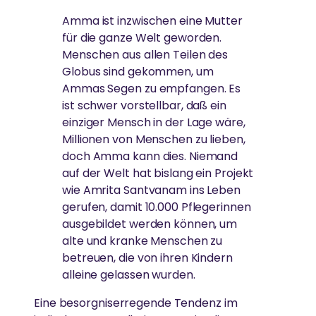
Umwelt zu arbeiten.
Amma ist inzwischen eine Mutter
für die ganze Welt geworden.
MEHR
GLEICHSTELLUNG DER GESCHLECHTER &
Menschen aus allen Teilen des
Spenden
STÄRKUNG VON FRAUEN
Globus sind gekommen, um
AYUDH
Ammas Segen zu empfangen. Es
News
ist schwer vorstellbar, daß ein
Abbau von Barrieren für die soziale, emotionale und
Die von Amma inspirierte Jugendbewegung fördert
wirtschaftliche Stärkung von Frauen
einziger Mensch in der Lage wäre,
junge Menschen weltweit.
Millionen von Menschen zu lieben,
doch Amma kann dies. Niemand
auf der Welt hat bislang ein Projekt
ESSEN, WASSER & OBDACH
GREENFRIENDS
wie Amrita Santvanam ins Leben
gerufen, damit 10.000 Pflegerinnen
Ammas Traum: Jeder Mensch soll ohne Angst
ausgebildet werden können, um
Ammas Umweltinitiative wirkt in über 15 Ländern.
schlafen und satt werden können
alte und kranke Menschen zu
betreuen, die von ihren Kindern
alleine gelassen wurden.
AMRITAPURI
Eine besorgniserregende Tendenz im