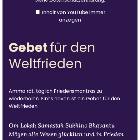
m
se
r
Ammas Traum: Jeder Mensch soll ohne Angst
Inhalt von YouTube immer
nd
i
schlafen und satt werden können
t
anzeigen
et
a
un
n
a
d
n
Gebet
für den
d
C
a
oo
m
a
Weltfrieden
ki
y
es
i
D
ge
e
v
se
i
tz
s
Amma rät, täglich Friedensmantras zu
i
t.
wiederholen. Eines davon ist ein Gebet für den
n
Si
g
Weltfrieden:
i
eh
n
g
e
L
Om Lokah Samastah Sukhino Bhavantu
D
o
k
Mögen alle Wesen glücklich und in Frieden
at
a