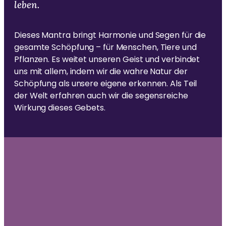
en
h
leben.
S
sc
a
m
hu
a
Dieses Mantra bringt Harmonie und Segen für die
tz
s
gesamte Schöpfung – für Menschen, Tiere und
t
er
h
Pflanzen. Es weitet unseren Geist und verbindet
kl
a
S
uns mit allem, indem wir die wahre Natur der
är
u
Schöpfung als unsere eigene erkennen. Als Teil
k
un
h
der Welt erfahren auch wir die segensreiche
g
.
i
Wirkung dieses Gebets.
n
o
B
h
In
a
ha
v
a
lt
n
vo
t
h
n
u
“
Yo
v
uT
o
n
ub
Y