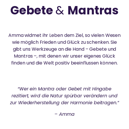
Gebete
&
Mantras
AMMAS LEBEN
BesucherInnen können die herrliche Natur genießen,
Embracing the World ist ein globales Netzwerk von
ZENTREN & GRUPPEN
spirituelle Praxis wie Yoga oder Meditation ausüben
ehrenamtlichen nationalen und regionalen Non-
Ammas Lebensgeschichte von der frühen Kindheit
und sich für eine nachhaltige Welt einsetzen.
Profit-Organisationen, die von Amma geleitet und
bis heute.
Amma-Zentrum Odenwald
inspiriert werden.
Amma widmet ihr Leben dem Ziel, so vielen Wesen
Amma-Zentrum München
wie möglich Frieden und Glück zu schenken. Sie
gibt uns Werkzeuge an die Hand – Gebete und
AMMAS TOUR
Regionale Gruppen
Mantras –, mit denen wir unser eigenes Glück
BILDUNG
finden und die Welt positiv beeinflussen können.
Ayudh
Seit 1987 reist Amma um die Welt, um Menschen auf
sechs Kontinenten persönlich zu treffen.
GreenFriends
Gleichberechtigter Zugang zu hochwertiger,
wertebasierter Bildung
Amritapuri
“Wer ein Mantra oder Gebet mit Hingabe
SPIRITUELLE PRAXIS
DARSHAN
rezitiert, wird die Natur spürbar verändern und
zur Wiederherstellung der Harmonie beitragen.”
UMWELTSCHUTZ
Spirituelle Übungen für mehr Frieden und Glück
HUMANITÄR
Amma hat weltweit über 40 Millionen Menschen
– Amma
umarmt.
AMMA-ZENTRUM MÜNCHEN
Übersicht
Engagement für die Wiederherstellung des
Gleichgewichts der Natur