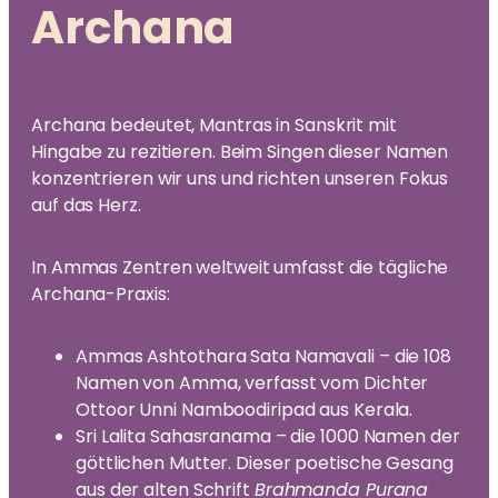
e
o
Archana
u
im
T
u
m
b
er
e
a
an
n
Archana bedeutet, Mantras in Sanskrit mit
ze
z
Hingabe zu rezitieren. Beim Singen dieser Namen
e
ig
i
konzentrieren wir uns und richten unseren Fokus
g
en
auf das Herz.
e
n
In Ammas Zentren weltweit umfasst die tägliche
Archana-Praxis:
Ammas Ashtothara Sata Namavali – die 108
Namen von Amma, verfasst vom Dichter
Ottoor Unni Namboodiripad aus Kerala.
Sri Lalita Sahasranama – die 1000 Namen der
göttlichen Mutter. Dieser poetische Gesang
aus der alten Schrift
Brahmanda Purana