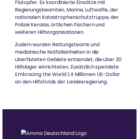
Die von Amma inspirierte Jugendbewegung fördert
Flutopfer. Es koordinierte Einsätze mit
junge Menschen weltweit.
Regierungsbeamten, Marine, Luftwaffe, der
MEHR
nationalen Katastrophenschutztruppe, der
LÄNDLICHE ENTWICKLUNG
Polizei Keralas, örtlichen Fischern und
Spenden
weiteren Hilfsorganisationen.
GREENFRIENDS
Armut beseitigen, Widerstandskraft stärken und
News
Zudem wurden Rettungsteams und
Kultur bewahren
Ammas Umweltinitiative wirkt in über 15 Ländern.
medizinische Notfalleinheiten in die
überfluteten Gebiete entsendet, die über 30
Hilfslager einrichteten. Zusätzlich spendete
GLEICHSTELLUNG DER GESCHLECHTER &
Embracing the World 1,4 Millionen US-Dollar
AMRITAPURI
STÄRKUNG VON FRAUEN
an den Hilfsfonds der Landesregierung.
Ammas Ashram in Südindien.
Abbau von Barrieren für die soziale, emotionale und
wirtschaftliche Stärkung von Frauen
ESSEN, WASSER & OBDACH