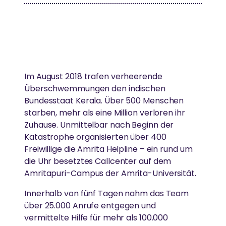
Seitenstraße in München-Bogenhausen und ist gut
DARSHAN
Gesundheitsfürsorge
mit dem MVV zu erreichen.
FORSCHUNG
Gleichstellung der Geschlechter
Amma hat weltweit über 40 Millionen Menschen
„Unsere Bemühungen, Hass und
umarmt.
Umweltschutz
Einsatz von Technologie, um das Leben von
Gleichgültigkeit aus der Welt zu schaffen,
Menschen in Armut zu verbessern
beginnen damit, sie aus unserem eigenen
Katastrophenhilfe
Im August 2018 trafen verheerende
AUSZEICHNUNGEN
Geist zu entfernen“
Überschwemmungen den indischen
Essen, Wasser & Obdach
REGIONALE GRUPPEN
Bundesstaat Kerala. Über 500 Menschen
GESUNDHEITSVERSORGUNG
starben, mehr als eine Million verloren ihr
-Amma
Amma ist international für ihr Wirken und ihre
Forschung
In ganz Deutschland treffen sich regelmäßig
Zuhause. Unmittelbar nach Beginn der
Weisheit anerkannt.
Menschen, um sich zusammen in Ammas Lehren zu
Hochwertige Gesundheitsversorgung in einer
Ländliche Entwicklung
Katastrophe organisierten über 400
vertiefen und aktiv zum Wohle von Gesellschaft und
Atmosphäre von Liebe und Mitgefühl
Freiwillige die Amrita Helpline – ein rund um
Umwelt zu arbeiten.
die Uhr besetztes Callcenter auf dem
Amritapuri-Campus der Amrita-Universität.
SPIRITUELL
KATASTROPHENHILFE
Innerhalb von fünf Tagen nahm das Team
Ammas Weisheiten
AYUDH
über 25.000 Anrufe entgegen und
Unterstützung von Überlebenden durch
Spirituelle Praxis
vermittelte Hilfe für mehr als 100.000
Krisenintervention und ganzheitliche Langzeithilfe