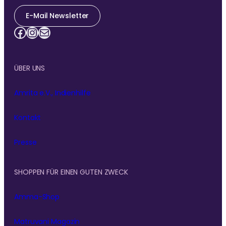
Ammas Traum: Jeder Mensch soll ohne Angst
E-Mail Newsletter
schlafen und satt werden können
Facebook
Instagram
E-Mail
ÜBER UNS
Amrita e.V., Indienhilfe
Kontakt
Presse
SHOPPEN FÜR EINEN GUTEN ZWECK
Amma-Shop
Matruvani Magazin