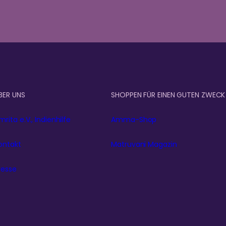
BER UNS
SHOPPEN FÜR EINEN GUTEN ZWECK
mrita e.V., Indienhilfe
Amma-Shop
ontakt
Matruvani Magazin
resse