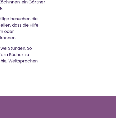
Köchinnen, ein Gärtner
e.
willige besuchen die
llen, dass die Hilfe
ern oder
 können.
zwei Stunden. So
fern Bücher zu
phie, Weltsprachen