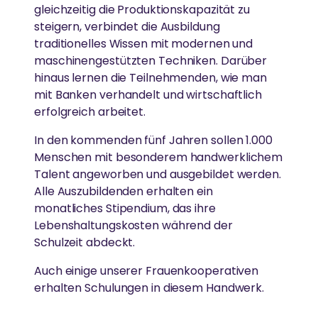
gleichzeitig die Produktionskapazität zu
Umwelt zu arbeiten.
steigern, verbindet die Ausbildung
MEHR
traditionelles Wissen mit modernen und
LÄNDLICHE ENTWICKLUNG
maschinengestützten Techniken. Darüber
Spenden
hinaus lernen die Teilnehmenden, wie man
AYUDH
Armut beseitigen, Widerstandskraft stärken und
mit Banken verhandelt und wirtschaftlich
News
Kultur bewahren
erfolgreich arbeitet.
Die von Amma inspirierte Jugendbewegung fördert
junge Menschen weltweit.
In den kommenden fünf Jahren sollen 1.000
Menschen mit besonderem handwerklichem
GLEICHSTELLUNG DER GESCHLECHTER &
Talent angeworben und ausgebildet werden.
STÄRKUNG VON FRAUEN
GREENFRIENDS
Alle Auszubildenden erhalten ein
monatliches Stipendium, das ihre
Abbau von Barrieren für die soziale, emotionale und
Lebenshaltungskosten während der
Ammas Umweltinitiative wirkt in über 15 Ländern.
wirtschaftliche Stärkung von Frauen
Schulzeit abdeckt.
Auch einige unserer Frauenkooperativen
AMRITAPURI
erhalten Schulungen in diesem Handwerk.
ESSEN, WASSER & OBDACH