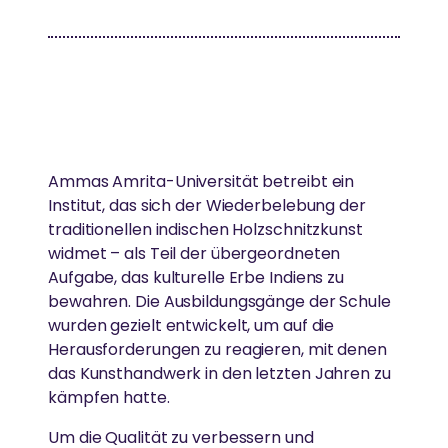
Seitenstraße in München-Bogenhausen und ist gut
DARSHAN
Gesundheitsfürsorge
mit dem MVV zu erreichen.
FORSCHUNG
Gleichstellung der Geschlechter
Amma hat weltweit über 40 Millionen Menschen
„Unsere Bemühungen, Hass und
umarmt.
Umweltschutz
Einsatz von Technologie, um das Leben von
Gleichgültigkeit aus der Welt zu schaffen,
Menschen in Armut zu verbessern
beginnen damit, sie aus unserem eigenen
Katastrophenhilfe
AUSZEICHNUNGEN
Geist zu entfernen“
Ammas Amrita-Universität betreibt ein
Essen, Wasser & Obdach
Institut, das sich der Wiederbelebung der
GESUNDHEITSVERSORGUNG
-Amma
Amma ist international für ihr Wirken und ihre
traditionellen indischen Holzschnitzkunst
Forschung
Weisheit anerkannt.
widmet – als Teil der übergeordneten
Hochwertige Gesundheitsversorgung in einer
Ländliche Entwicklung
Aufgabe, das kulturelle Erbe Indiens zu
Atmosphäre von Liebe und Mitgefühl
bewahren. Die Ausbildungsgänge der Schule
wurden gezielt entwickelt, um auf die
SPIRITUELL
Herausforderungen zu reagieren, mit denen
REGIONALE GRUPPEN
KATASTROPHENHILFE
das Kunsthandwerk in den letzten Jahren zu
Ammas Weisheiten
kämpfen hatte.
In ganz Deutschland treffen sich regelmäßig
Unterstützung von Überlebenden durch
Spirituelle Praxis
Menschen, um sich zusammen in Ammas Lehren zu
Um die Qualität zu verbessern und
Krisenintervention und ganzheitliche Langzeithilfe
vertiefen und aktiv zum Wohle von Gesellschaft und