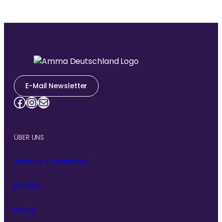
Ammas Ashram in Südindien.
Ammas Traum: Jeder Mensch soll ohne Angst
schlafen und satt werden können
E-Mail Newsletter
Facebook
Instagram
E-Mail
ÜBER UNS
Amrita e.V., Indienhilfe
Kontakt
Presse