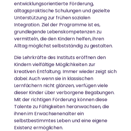
Ammas Umweltinitiative wirkt in über 15 Ländern.
entwicklungsorientierte Förderung,
alltagspraktische Schulungen und gezielte
MEHR
Unterstützung zur frühen sozialen
LÄNDLICHE ENTWICKLUNG
AMRITAPURI
Integration. Ziel der Programme ist es,
Spenden
grundlegende Lebenskompetenzen zu
Armut beseitigen, Widerstandskraft stärken und
vermitteln, die den Kindern helfen, ihren
News
Ammas Ashram in Südindien.
Kultur bewahren
Alltag möglichst selbstständig zu gestalten.
Die Lehrkräfte des Instituts eröffnen den
Kindern vielfältige Möglichkeiten zur
GLEICHSTELLUNG DER GESCHLECHTER &
kreativen Entfaltung. Immer wieder zeigt sich
STÄRKUNG VON FRAUEN
dabei: Auch wenn sie in klassischen
Lernfächern nicht glänzen, verfügen viele
Abbau von Barrieren für die soziale, emotionale und
dieser Kinder über verborgene Begabungen.
wirtschaftliche Stärkung von Frauen
Mit der richtigen Förderung können diese
Talente zu Fähigkeiten heranwachsen, die
ihnen im Erwachsenenalter ein
selbstbestimmtes Leben und eine eigene
ESSEN, WASSER & OBDACH
Existenz ermöglichen.