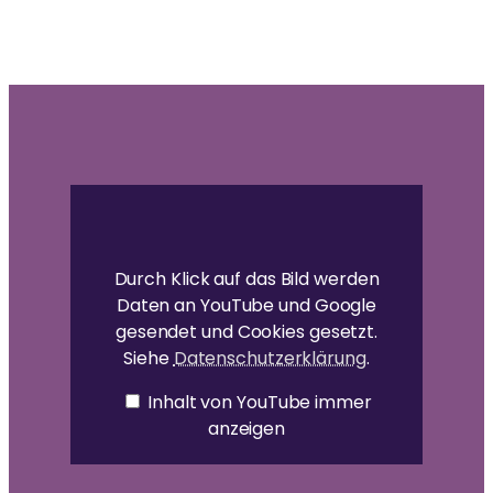
Ammas Traum: Jeder Mensch soll ohne Angst
schlafen und satt werden können
„Amrita
Institute
of
Differently
Abled
(AIDA)
Durch Klick auf das Bild werden
–
Daten an YouTube und Google
Ernakulam,
Kerala,
gesendet und Cookies gesetzt.
India“
Siehe
Datenschutzerklärung
.
von
YouTube
anzeigen
Inhalt von YouTube immer
anzeigen