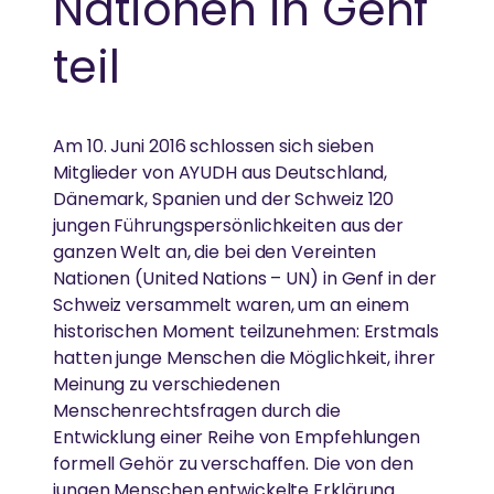
Nationen in Genf
Ammas Traum: Jeder Mensch soll ohne Angst
schlafen und satt werden können
teil
Am 10. Juni 2016 schlossen sich sieben
Mitglieder von AYUDH aus Deutschland,
Dänemark, Spanien und der Schweiz 120
jungen Führungspersönlichkeiten aus der
ganzen Welt an, die bei den Vereinten
Nationen (United Nations – UN) in Genf in der
Schweiz versammelt waren, um an einem
historischen Moment teilzunehmen: Erstmals
hatten junge Menschen die Möglichkeit, ihrer
Meinung zu verschiedenen
Menschenrechtsfragen durch die
Entwicklung einer Reihe von Empfehlungen
formell Gehör zu verschaffen. Die von den
jungen Menschen entwickelte Erklärung