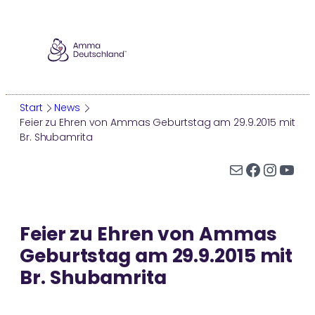
Zum
Inhalt
springen
Start
News
Feier zu Ehren von Ammas Geburtstag am 29.9.2015 mit
Br. Shubamrita
AMMA
E-Mail
Facebook
Instagram
YouTube
Wer ist Amma?
ÜBERSICHT
AMMAS WEISHEITEN
Ammas Leben
Embracing the World ist ein globales Netzwerk von
Ammas Tipps für ein erfülltes Leben und weltweite
Feier zu Ehren von Ammas
Ammas Tour
ehrenamtlichen nationalen und regionalen Non-
Harmonie
Geburtstag am 29.9.2015 mit
Profit-Organisationen, die von Amma geleitet und
Darshan
inspiriert werden.
Br. Shubamrita
Auszeichnungen
WER IST AMMA?
AMMA-ZENTRUM ODENWALD