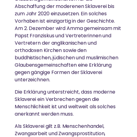
AUSZEICHNUNGEN
Abschaffung der moderenen Sklaverei bis
Gesundheitsfürsorge
REGIONALE GRUPPEN
zum Jahr 2020 einzusetzen. Ein solches
„Unsere Bemühungen, Hass und
FORSCHUNG
Amma ist international für ihr Wirken und ihre
Vorhaben ist einzigartig in der Geschichte.
Gleichstellung der Geschlechter
Gleichgültigkeit aus der Welt zu schaffen,
In ganz Deutschland treffen sich regelmäßig
Weisheit anerkannt.
Am 2. Dezember wird Amma gemeinsam mit
beginnen damit, sie aus unserem eigenen
Menschen, um sich zusammen in Ammas Lehren zu
Umweltschutz
Einsatz von Technologie, um das Leben von
Papst Franziskus und Vertreterinnen und
Geist zu entfernen“
vertiefen und aktiv zum Wohle von Gesellschaft und
Menschen in Armut zu verbessern
Vertretern der anglikanischen und
Umwelt zu arbeiten.
Katastrophenhilfe
orthodoxen Kirchen sowie den
-Amma
buddhistischen, jüdischen und muslimischen
Essen, Wasser & Obdach
Glaubensgemeinschaften eine Erklärung
GESUNDHEITSVERSORGUNG
Forschung
gegen gängige Formen der Sklaverei
AYUDH
unterzeichnen.
Hochwertige Gesundheitsversorgung in einer
Ländliche Entwicklung
Atmosphäre von Liebe und Mitgefühl
Die von Amma inspirierte Jugendbewegung fördert
Die Erklärung unterstreicht, dass moderne
junge Menschen weltweit.
Sklaverei ein Verbrechen gegen die
SPIRITUELL
Menschlichkeit ist und weltweit als solches
KATASTROPHENHILFE
anerkannt werden muss.
Ammas Weisheiten
GREENFRIENDS
Als Sklaverei gilt z.B. Menschenhandel,
Unterstützung von Überlebenden durch
Spirituelle Praxis
Zwangsarbeit und Zwangsprostitution,
Krisenintervention und ganzheitliche Langzeithilfe