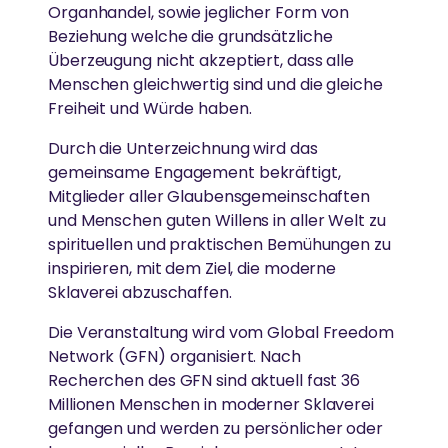
Ammas Umweltinitiative wirkt in über 15 Ländern.
Organhandel, sowie jeglicher Form von
Beziehung welche die grundsätzliche
MEHR
Überzeugung nicht akzeptiert, dass alle
LÄNDLICHE ENTWICKLUNG
AMRITAPURI
Menschen gleichwertig sind und die gleiche
Spenden
Freiheit und Würde haben.
Armut beseitigen, Widerstandskraft stärken und
News
Ammas Ashram in Südindien.
Durch die Unterzeichnung wird das
Kultur bewahren
gemeinsame Engagement bekräftigt,
Mitglieder aller Glaubensgemeinschaften
und Menschen guten Willens in aller Welt zu
GLEICHSTELLUNG DER GESCHLECHTER &
spirituellen und praktischen Bemühungen zu
STÄRKUNG VON FRAUEN
inspirieren, mit dem Ziel, die moderne
Sklaverei abzuschaffen.
Abbau von Barrieren für die soziale, emotionale und
Die Veranstaltung wird vom Global Freedom
wirtschaftliche Stärkung von Frauen
Network (GFN) organisiert. Nach
Recherchen des GFN sind aktuell fast 36
Millionen Menschen in moderner Sklaverei
ESSEN, WASSER & OBDACH
gefangen und werden zu persönlicher oder