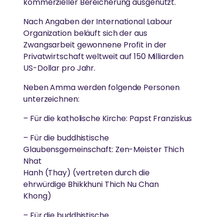
kommerzieller Bereicherung ausgenutzt.
Ammas Traum: Jeder Mensch soll ohne Angst
schlafen und satt werden können
Nach Angaben der International Labour
Organization beläuft sich der aus
Zwangsarbeit gewonnene Profit in der
Privatwirtschaft weltweit auf 150 Milliarden
US-Dollar pro Jahr.
Neben Amma werden folgende Personen
unterzeichnen:
– Für die katholische Kirche: Papst Franziskus
– Für die buddhistische
Glaubensgemeinschaft: Zen-Meister Thich
Nhat
Hanh (Thay) (vertreten durch die
ehrwürdige Bhikkhuni Thich Nu Chan
Khong)
– Für die buddhistische