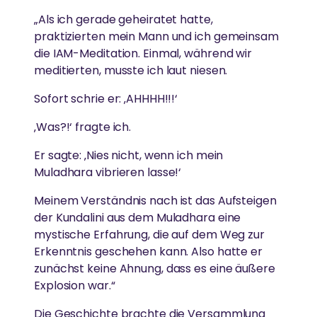
beginnen damit, sie aus unserem eigenen
DARSHAN
„Als ich gerade geheiratet hatte,
Gesundheitsfürsorge
Geist zu entfernen“
praktizierten mein Mann und ich gemeinsam
FORSCHUNG
Gleichstellung der Geschlechter
die IAM-Meditation. Einmal, während wir
Amma hat weltweit über 40 Millionen Menschen
-Amma
meditierten, musste ich laut niesen.
umarmt.
Umweltschutz
Einsatz von Technologie, um das Leben von
Menschen in Armut zu verbessern
Sofort schrie er: ‚AHHHH!!!‘
Katastrophenhilfe
AUSZEICHNUNGEN
‚Was?!‘ fragte ich.
Essen, Wasser & Obdach
REGIONALE GRUPPEN
GESUNDHEITSVERSORGUNG
Er sagte: ‚Nies nicht, wenn ich mein
Amma ist international für ihr Wirken und ihre
Forschung
Muladhara vibrieren lasse!‘
In ganz Deutschland treffen sich regelmäßig
Weisheit anerkannt.
Menschen, um sich zusammen in Ammas Lehren zu
Hochwertige Gesundheitsversorgung in einer
Ländliche Entwicklung
Meinem Verständnis nach ist das Aufsteigen
vertiefen und aktiv zum Wohle von Gesellschaft und
Atmosphäre von Liebe und Mitgefühl
der Kundalini aus dem Muladhara eine
Umwelt zu arbeiten.
mystische Erfahrung, die auf dem Weg zur
SPIRITUELL
Erkenntnis geschehen kann. Also hatte er
KATASTROPHENHILFE
zunächst keine Ahnung, dass es eine äußere
Ammas Weisheiten
AYUDH
Explosion war.“
Unterstützung von Überlebenden durch
Spirituelle Praxis
Die Geschichte brachte die Versammlung
Krisenintervention und ganzheitliche Langzeithilfe