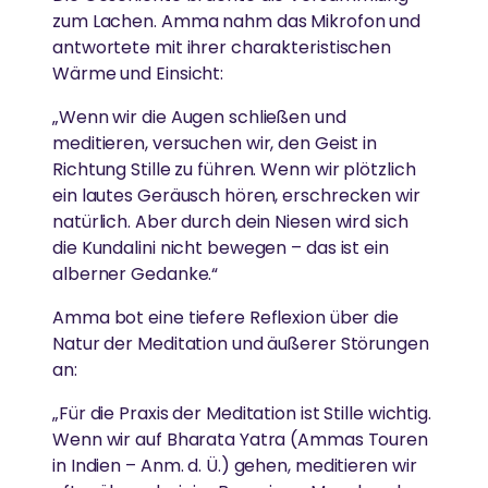
Die von Amma inspirierte Jugendbewegung fördert
zum Lachen. Amma nahm das Mikrofon und
junge Menschen weltweit.
antwortete mit ihrer charakteristischen
MEHR
Wärme und Einsicht:
LÄNDLICHE ENTWICKLUNG
Spenden
„Wenn wir die Augen schließen und
GREENFRIENDS
meditieren, versuchen wir, den Geist in
Armut beseitigen, Widerstandskraft stärken und
News
Kultur bewahren
Richtung Stille zu führen. Wenn wir plötzlich
Ammas Umweltinitiative wirkt in über 15 Ländern.
ein lautes Geräusch hören, erschrecken wir
natürlich. Aber durch dein Niesen wird sich
die Kundalini nicht bewegen – das ist ein
GLEICHSTELLUNG DER GESCHLECHTER &
AMRITAPURI
alberner Gedanke.“
STÄRKUNG VON FRAUEN
Amma bot eine tiefere Reflexion über die
Ammas Ashram in Südindien.
Abbau von Barrieren für die soziale, emotionale und
Natur der Meditation und äußerer Störungen
wirtschaftliche Stärkung von Frauen
an:
„Für die Praxis der Meditation ist Stille wichtig.
Wenn wir auf Bharata Yatra (Ammas Touren
ESSEN, WASSER & OBDACH
in Indien – Anm. d. Ü.) gehen, meditieren wir